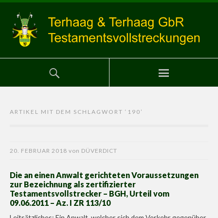
ARTIKEL MIT DEM SCHLAGWORT ‘
190
’
20. FEBRUAR 2018
von
DÜVERDICT
Die an einen Anwalt gerichteten Voraussetzungen
zur Bezeichnung als zertifizierter
Testamentsvollstrecker – BGH, Urteil vom
09.06.2011 – Az. I ZR 113/10
Leitsätzliches: Ein Anwalt, welcher sich dem Verkehr gegenüber