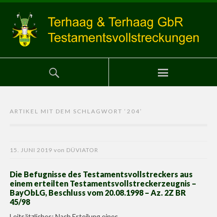
ARTIKEL MIT DEM SCHLAGWORT ‘
204
’
15. JUNI 2019
von
DÜVIATOR
Die Befugnisse des Testamentsvollstreckers aus
einem erteilten Testamentsvollstreckerzeugnis –
BayObLG, Beschluss vom 20.08.1998 – Az. 2Z BR
45/98
Leitsätzliches: Nach Erteilung eines