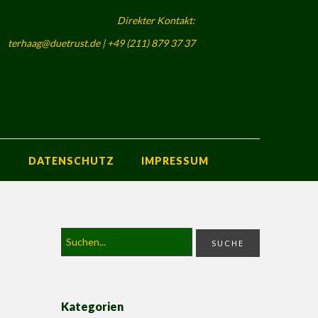
Direkter Kontakt:
terhaag@duetrust.de | +49 (211) 879 37 37
S
DATENSCHUTZ
IMPRESSUM
Kategorien