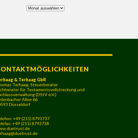
Archiv
KONTAKTMÖGLICHKEITEN
erhaag & Terhaag GbR
omas Terhaag, Steuerberater
chberater für Testamentsvollstreckung und
chlassverwaltung (DStV e.V.)
denbacher Allee 66
593 Düsseldorf
lefon: +49 (211) 8793737
lefax: +49 (211) 8793738
ww.duetrust.de
rhaag@duetrust.de