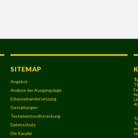
SITEMAP
T
Angebot
Th
Fa
Analyse der Ausgangslage
Na
Erbauseinandersetzung
Ur
40
Gestaltungen
Testamentsvollstreckung
Te
Te
Datenschutz
w
Die Kanzlei
te