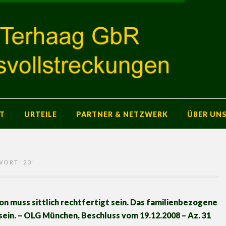
T
URTEILE
PARTNER & NETZWERK
ÜBER UN
WORT ‘
23
’
n muss sittlich rechtfertigt sein. Das familienbezogene
in. – OLG München, Beschluss vom 19.12.2008 – Az. 31