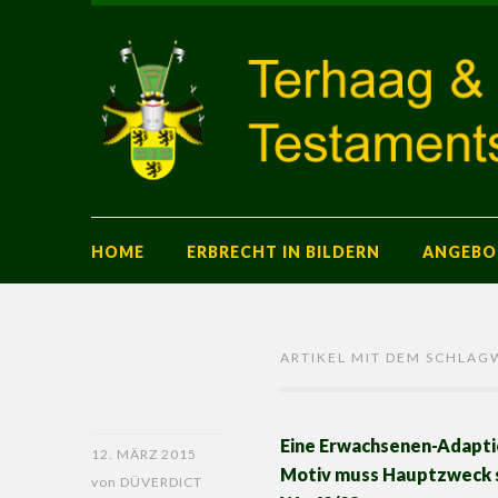
HOME
ERBRECHT IN BILDERN
ANGEBO
ARTIKEL MIT DEM SCHLAG
Eine Erwachsenen-Adaptio
12. MÄRZ 2015
Motiv muss Hauptzweck se
von
DÜVERDICT