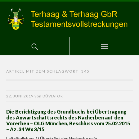
ARTIKEL MIT DEM SCHLAGWORT ‘
345
’
22. JUNI 2019
von
DÜVIATOR
Die Berichtigung des Grundbuchs bei Übertragung
des Anwartschaftsrechts des Nacherben auf den
Vorerben – OLG München, Beschluss vom 25.02.2015
– Az. 34 Wx 3/15
Leitsätzliches: 1) Überträgt der Nacherbe sein