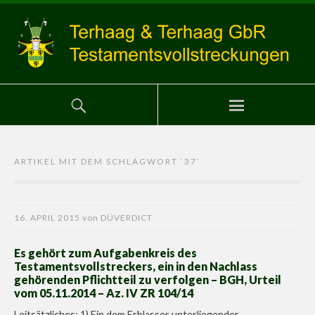
ARTIKEL MIT DEM SCHLAGWORT ‘
37
’
16. APRIL 2015
von
DÜVERDICT
Es gehört zum Aufgabenkreis des
Testamentsvollstreckers, ein in den Nachlass
gehörenden Pflichtteil zu verfolgen – BGH, Urteil
vom 05.11.2014 – Az. IV ZR 104/14
Leitsätzliches: 1) Ein dem Erblasser unterliegender