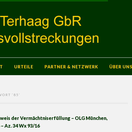
T
URTEILE
PARTNER & NETZWERK
ÜBER UN
WORT ‘
85
’
weis der Vermächtniserfüllung – OLG München,
 – Az. 34 Wx 93/16