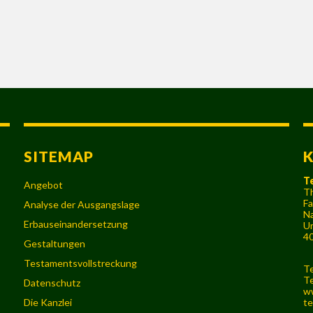
SITEMAP
T
Angebot
Th
Fa
Analyse der Ausgangslage
Na
Erbauseinandersetzung
Ur
40
Gestaltungen
Testamentsvollstreckung
Te
Te
Datenschutz
w
Die Kanzlei
te