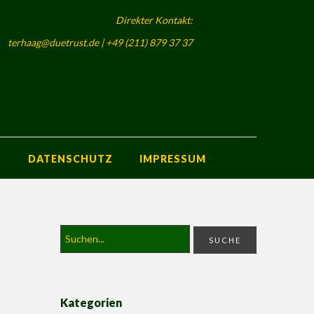
Direkter Kontakt:
terhaag@duetrust.de | +49 (211) 879 37 37
S
DATENSCHUTZ
IMPRESSUM
Kategorien