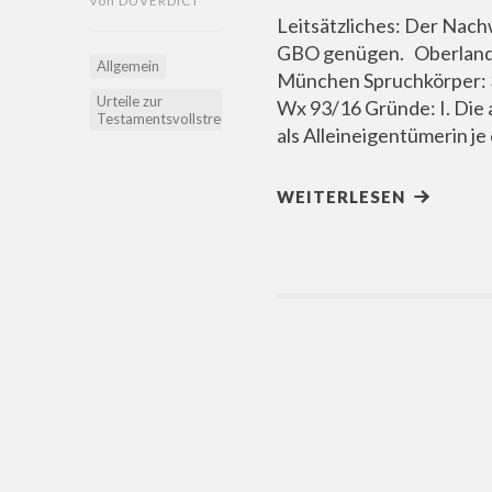
von
DÜVERDICT
Leitsätzliches: Der Nach
GBO genügen. Oberlande
Allgemein
München Spruchkörper: 
Urteile zur
Wx 93/16 Gründe: I. Die 
Testamentsvollstreckung
als Alleineigentümerin j
WEITERLESEN