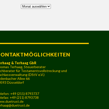
Archiv
KONTAKTMÖGLICHKEITEN
erhaag & Terhaag GbR
omas Terhaag, Steuerberater
chberater für Testamentsvollstreckung und
chlassverwaltung (DStV e.V.)
denbacher Allee 66
593 Düsseldorf
lefon: +49 (211) 8793737
lefax: +49 (211) 8793738
ww.duetrust.de
rhaag@duetrust.de