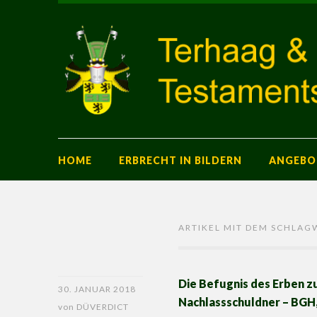
HOME
ERBRECHT IN BILDERN
ANGEBO
ARTIKEL MIT DEM SCHLAG
Die Befugnis des Erben z
30. JANUAR 2018
Nachlassschuldner – BGH, 
von
DÜVERDICT