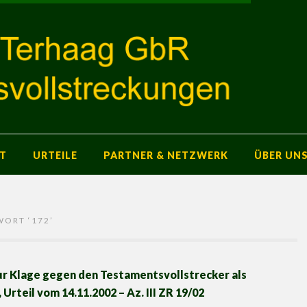
T
URTEILE
PARTNER & NETZWERK
ÜBER UN
WORT ‘
172
’
ur Klage gegen den Testamentsvollstrecker als
Urteil vom 14.11.2002 – Az. III ZR 19/02