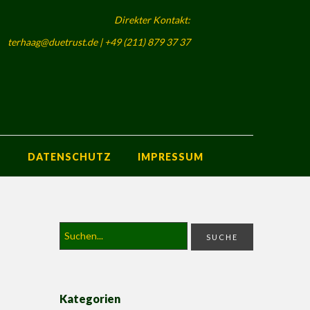
Direkter Kontakt:
terhaag@duetrust.de | +49 (211) 879 37 37
S
DATENSCHUTZ
IMPRESSUM
Kategorien