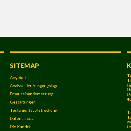
SITEMAP
T
Angebot
Th
Fa
Analyse der Ausgangslage
Na
Erbauseinandersetzung
Ur
40
Gestaltungen
Testamentsvollstreckung
Te
Te
Datenschutz
w
Die Kanzlei
te