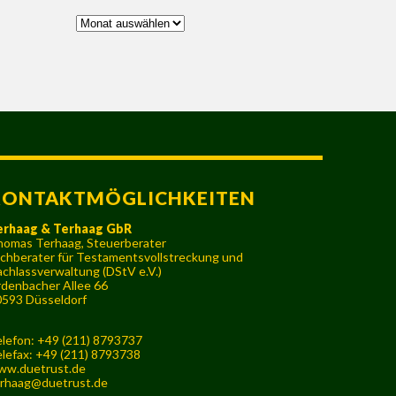
Archiv
KONTAKTMÖGLICHKEITEN
erhaag & Terhaag GbR
omas Terhaag, Steuerberater
chberater für Testamentsvollstreckung und
chlassverwaltung (DStV e.V.)
denbacher Allee 66
593 Düsseldorf
lefon: +49 (211) 8793737
lefax: +49 (211) 8793738
ww.duetrust.de
rhaag@duetrust.de