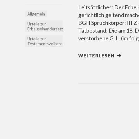
Leitsätzliches: Der Erb
Allgemein
gerichtlich geltend mac
BGH Spruchkörper: III ZR
Urteile zur
Erbauseinandersetzung
Tatbestand: Die am 18.
verstorbene G. L. (im fol
Urteile zur
Testamentsvollstreckung
WEITERLESEN