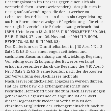
Beratungskosten im Prozess gegen einen sich als
vermeintlichen Erben Gerierenden). Dies gilt auch in
Bezug auf Aufwendungen, die der Erwerber zu
Lebzeiten des Erblassers an diesen als Gegenleistung -
auch in Form einer etwaigen Pflegeleistung - für eine
vertraglich vereinbarte Erbeinsetzung erbracht hat
(BFH-Urteile vom 13. Juli 1983 II R 105/82,BFHE 139, 294,
BStBl II 1984, 37; vom 09. November 1994 II R 110/91,
BFHE 176, 48, BStBl II 1995, 62).
Das Kriterium der Unmittelbarkeit in § 10 Abs. 5 Nr. 3
Satz 1 ErbStG, das einen engen zeitlichen und
sachlichen Zusammenhang zur Abwicklung, Regelung,
Verteilung oder Erlangung des Erwerbs verlangt,
erhält insbesondere durch die Regelung des § 10 Abs. 5
Nr. 3 Satz 3 ErbStG seine Kontur, nach der die Kosten
zur Verwaltung des Nachlasses nicht als
Nachlassverbindlichkeiten abgezogen werden dürfen.
Hat der Erbe bzw. die Erbengemeinschaft ihre
rechtliche Herrschaft über die zum Nachlassvermögen
gehörenden Gegenstände erlangt und ist der Wert
dieser Gegenstände weder im Verhältnis zu den
einzelnen Mitgliedern der Erbengemeinschaft noch zu