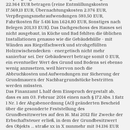
22.364 EUR betragen (reine Entmüllungskosten
17.569,13 EUR, Übernachtungskosten 2.376 EUR,
Verpflegungsmehraufwendungen 593,50 EUR,
Fahrtkosten für 5.416 km 1.624,80 EUR, Sonstiges nach
Belegen 201,33 EUR). Das Dachgeschoss des Hauses sei
nicht ausgebaut, in Küche und Bad fehlten die üblichen
Installationen genauso wie die Gebäudehülle - mit
Wänden aus Riegelfachwerk und strohgefüllten
Holzzwischendecken - energetisch nicht mehr
sanierbar sei. Der Gebäudewert betrage somit 0 EUR,
ein eventueller Wert des Grund und Bodens sei ebenso
wenig anzusetzen, weil hiervon noch die
Abbruchkosten und Aufwendungen zur Sicherung der
Grundmauern der Nachbargrundstücke bestritten
werden müssten.
Das Finanzamt L half dem Einspruch dergestalt ab,
dass es am 03. Februar 2014 einen nach § 172 Abs. 1 Satz
1 Nr. 1 der Abgabenordnung (AO) geänderten Bescheid
über die gesonderte Feststellung des
Grundbesitzwertes auf den 16. Mai 2012 für Zwecke der
Erbschaftsteuer erließ, in dem der Grundbesitzwert
des Objekts … straße xx in X nunmehr mit 34.136 EUR