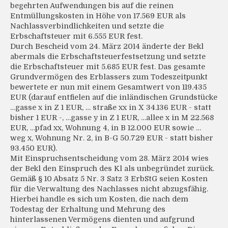
begehrten Aufwendungen bis auf die reinen
Entmüllungskosten in Höhe von 17.569 EUR als
Nachlassverbindlichkeiten und setzte die
Erbschaftsteuer mit 6.555 EUR fest.
Durch Bescheid vom 24. März 2014 änderte der Bekl
abermals die Erbschaftsteuerfestsetzung und setzte
die Erbschaftsteuer mit 5.685 EUR fest. Das gesamte
Grundvermögen des Erblassers zum Todeszeitpunkt
bewertete er nun mit einem Gesamtwert von 119.435
EUR (darauf entfielen auf die inländischen Grundstücke
…gasse x in Z 1 EUR, … straße xx in X 34.136 EUR - statt
bisher 1 EUR -, …gasse y in Z 1 EUR, …allee x in M 22.568
EUR, …pfad xx, Wohnung 4, in B 12.000 EUR sowie …
weg x, Wohnung Nr. 2, in B-G 50.729 EUR - statt bisher
93.450 EUR).
Mit Einspruchsentscheidung vom 28. März 2014 wies
der Bekl den Einspruch des Kl als unbegründet zurück.
Gemäß § 10 Absatz 5 Nr. 3 Satz 3 ErbStG seien Kosten
für die Verwaltung des Nachlasses nicht abzugsfähig.
Hierbei handle es sich um Kosten, die nach dem
Todestag der Erhaltung und Mehrung des
hinterlassenen Vermögens dienten und aufgrund