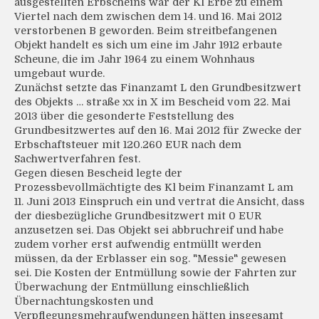
ausgestellten Erbscheins war der Kl Erbe zu einem
Viertel nach dem zwischen dem 14. und 16. Mai 2012
verstorbenen B geworden. Beim streitbefangenen
Objekt handelt es sich um eine im Jahr 1912 erbaute
Scheune, die im Jahr 1964 zu einem Wohnhaus
umgebaut wurde.
Zunächst setzte das Finanzamt L den Grundbesitzwert
des Objekts … straße xx in X im Bescheid vom 22. Mai
2013 über die gesonderte Feststellung des
Grundbesitzwertes auf den 16. Mai 2012 für Zwecke der
Erbschaftsteuer mit 120.260 EUR nach dem
Sachwertverfahren fest.
Gegen diesen Bescheid legte der
Prozessbevollmächtigte des Kl beim Finanzamt L am
11. Juni 2013 Einspruch ein und vertrat die Ansicht, dass
der diesbezügliche Grundbesitzwert mit 0 EUR
anzusetzen sei. Das Objekt sei abbruchreif und habe
zudem vorher erst aufwendig entmüllt werden
müssen, da der Erblasser ein sog. "Messie" gewesen
sei. Die Kosten der Entmüllung sowie der Fahrten zur
Überwachung der Entmüllung einschließlich
Übernachtungskosten und
Verpflegungsmehraufwendungen hätten insgesamt