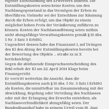
eigener Entschließung des Erwerbers anfielen. Die
Entmüllungskosten seien keine Kosten, um den
Nachlassgegenstand in das Vermögen der Erben zu
überführen. Vielmehr sei der Entschluss zur Räumung
durch die Erben erfolgt, um das Objekt zu einem
möglichst hohen Preis der Veräußerung zuführen zu
können. Kosten der Nachlassauflösung seien mithin
nicht abzugsfähige Verwaltungskosten gemäß § 10 Abs.
5 Nr. 3 Satz 3 ErbStG.
Ungeachtet dessen habe das Finanzamt L auf Drängen
des Kl den Abzug der Entmüllungskosten bereits bei
der Bewertung des Objekts … straße xx in X
berücksichtigt.
Gegen die ablehnende Einspruchsentscheidung des
Bekl erhob der Kl am 22. April 2014 Klage beim
Finanzgericht.
Er vertritt weiterhin die Ansicht, dass die
Entmüllungskosten nach § 10 Abs. 5 Nr. 3 Satz 1 ErbStG
als Kosten, die unmittelbar im Zusammenhang mit der
Abwicklung, Regelung oder Verteilung des Nachlasses
oder mit der Erlangung des Erwerbs entstehen, als
Nachlassverbindlichkeit abzugsfähig seien. Der
Bundesfinanzhof habe in seinem Urteil vom 19. Juni