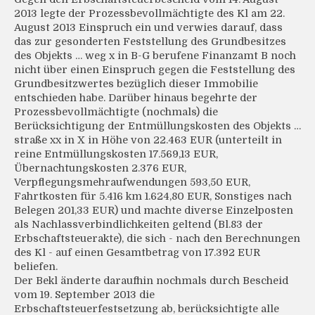
2013 legte der Prozessbevollmächtigte des Kl am 22.
August 2013 Einspruch ein und verwies darauf, dass
das zur gesonderten Feststellung des Grundbesitzes
des Objekts … weg x in B-G berufene Finanzamt B noch
nicht über einen Einspruch gegen die Feststellung des
Grundbesitzwertes bezüglich dieser Immobilie
entschieden habe. Darüber hinaus begehrte der
Prozessbevollmächtigte (nochmals) die
Berücksichtigung der Entmüllungskosten des Objekts …
straße xx in X in Höhe von 22.463 EUR (unterteilt in
reine Entmüllungskosten 17.569,13 EUR,
Übernachtungskosten 2.376 EUR,
Verpflegungsmehraufwendungen 593,50 EUR,
Fahrtkosten für 5.416 km 1.624,80 EUR, Sonstiges nach
Belegen 201,33 EUR) und machte diverse Einzelposten
als Nachlassverbindlichkeiten geltend (Bl.83 der
Erbschaftsteuerakte), die sich - nach den Berechnungen
des Kl - auf einen Gesamtbetrag von 17.392 EUR
beliefen.
Der Bekl änderte daraufhin nochmals durch Bescheid
vom 19. September 2013 die
Erbschaftsteuerfestsetzung ab, berücksichtigte alle