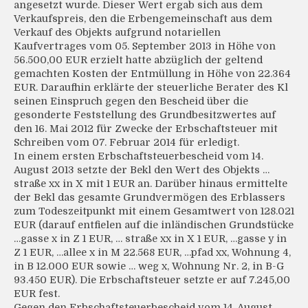
angesetzt wurde. Dieser Wert ergab sich aus dem
Verkaufspreis, den die Erbengemeinschaft aus dem
Verkauf des Objekts aufgrund notariellen
Kaufvertrages vom 05. September 2013 in Höhe von
56.500,00 EUR erzielt hatte abzüglich der geltend
gemachten Kosten der Entmüllung in Höhe von 22.364
EUR. Daraufhin erklärte der steuerliche Berater des Kl
seinen Einspruch gegen den Bescheid über die
gesonderte Feststellung des Grundbesitzwertes auf
den 16. Mai 2012 für Zwecke der Erbschaftsteuer mit
Schreiben vom 07. Februar 2014 für erledigt.
In einem ersten Erbschaftsteuerbescheid vom 14.
August 2013 setzte der Bekl den Wert des Objekts …
straße xx in X mit 1 EUR an. Darüber hinaus ermittelte
der Bekl das gesamte Grundvermögen des Erblassers
zum Todeszeitpunkt mit einem Gesamtwert von 128.021
EUR (darauf entfielen auf die inländischen Grundstücke
…gasse x in Z 1 EUR, … straße xx in X 1 EUR, …gasse y in
Z 1 EUR, …allee x in M 22.568 EUR, …pfad xx, Wohnung 4,
in B 12.000 EUR sowie … weg x, Wohnung Nr. 2, in B-G
93.450 EUR). Die Erbschaftsteuer setzte er auf 7.245,00
EUR fest.
Gegen den Erbschaftsteuerbescheid vom 14. August