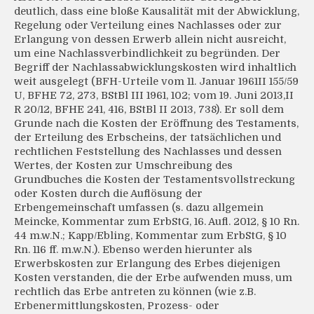
deutlich, dass eine bloße Kausalität mit der Abwicklung,
Regelung oder Verteilung eines Nachlasses oder zur
Erlangung von dessen Erwerb allein nicht ausreicht,
um eine Nachlassverbindlichkeit zu begründen. Der
Begriff der Nachlassabwicklungskosten wird inhaltlich
weit ausgelegt (BFH-Urteile vom 11. Januar 1961II 155/59
U, BFHE 72, 273, BStBl III 1961, 102; vom 19. Juni 2013,II
R 20/12, BFHE 241, 416, BStBl II 2013, 738). Er soll dem
Grunde nach die Kosten der Eröffnung des Testaments,
der Erteilung des Erbscheins, der tatsächlichen und
rechtlichen Feststellung des Nachlasses und dessen
Wertes, der Kosten zur Umschreibung des
Grundbuches die Kosten der Testamentsvollstreckung
oder Kosten durch die Auflösung der
Erbengemeinschaft umfassen (s. dazu allgemein
Meincke, Kommentar zum ErbStG, 16. Aufl. 2012, § 10 Rn.
44 m.w.N.; Kapp/Ebling, Kommentar zum ErbStG, § 10
Rn. 116 ff. m.w.N.). Ebenso werden hierunter als
Erwerbskosten zur Erlangung des Erbes diejenigen
Kosten verstanden, die der Erbe aufwenden muss, um
rechtlich das Erbe antreten zu können (wie z.B.
Erbenermittlungskosten, Prozess- oder