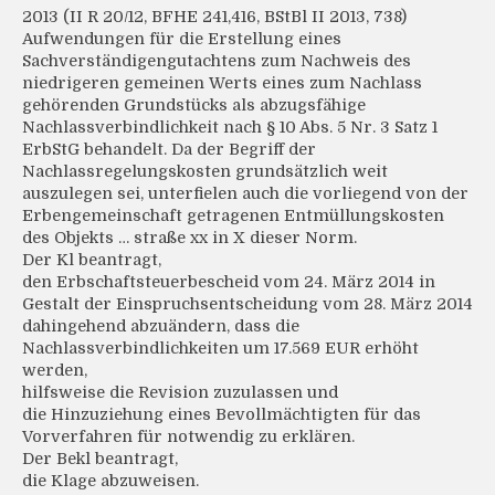
2013 (II R 20/12, BFHE 241,416, BStBl II 2013, 738)
Aufwendungen für die Erstellung eines
Sachverständigengutachtens zum Nachweis des
niedrigeren gemeinen Werts eines zum Nachlass
gehörenden Grundstücks als abzugsfähige
Nachlassverbindlichkeit nach § 10 Abs. 5 Nr. 3 Satz 1
ErbStG behandelt. Da der Begriff der
Nachlassregelungskosten grundsätzlich weit
auszulegen sei, unterfielen auch die vorliegend von der
Erbengemeinschaft getragenen Entmüllungskosten
des Objekts … straße xx in X dieser Norm.
Der Kl beantragt,
den Erbschaftsteuerbescheid vom 24. März 2014 in
Gestalt der Einspruchsentscheidung vom 28. März 2014
dahingehend abzuändern, dass die
Nachlassverbindlichkeiten um 17.569 EUR erhöht
werden,
hilfsweise die Revision zuzulassen und
die Hinzuziehung eines Bevollmächtigten für das
Vorverfahren für notwendig zu erklären.
Der Bekl beantragt,
die Klage abzuweisen.