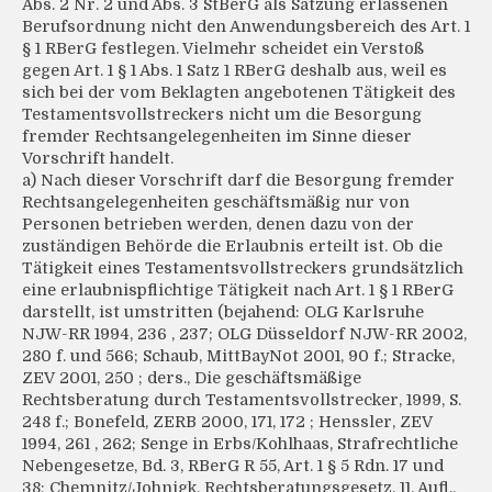
Abs. 2 Nr. 2 und Abs. 3 StBerG als Satzung erlassenen
Berufsordnung nicht den Anwendungsbereich des Art. 1
§ 1 RBerG festlegen. Vielmehr scheidet ein Verstoß
gegen Art. 1 § 1 Abs. 1 Satz 1 RBerG deshalb aus, weil es
sich bei der vom Beklagten angebotenen Tätigkeit des
Testamentsvollstreckers nicht um die Besorgung
fremder Rechtsangelegenheiten im Sinne dieser
Vorschrift handelt.
a) Nach dieser Vorschrift darf die Besorgung fremder
Rechtsangelegenheiten geschäftsmäßig nur von
Personen betrieben werden, denen dazu von der
zuständigen Behörde die Erlaubnis erteilt ist. Ob die
Tätigkeit eines Testamentsvollstreckers grundsätzlich
eine erlaubnispflichtige Tätigkeit nach Art. 1 § 1 RBerG
darstellt, ist umstritten (bejahend: OLG Karlsruhe
NJW-RR 1994, 236 , 237; OLG Düsseldorf NJW-RR 2002,
280 f. und 566; Schaub, MittBayNot 2001, 90 f.; Stracke,
ZEV 2001, 250 ; ders., Die geschäftsmäßige
Rechtsberatung durch Testamentsvollstrecker, 1999, S.
248 f.; Bonefeld, ZERB 2000, 171, 172 ; Henssler, ZEV
1994, 261 , 262; Senge in Erbs/Kohlhaas, Strafrechtliche
Nebengesetze, Bd. 3, RBerG R 55, Art. 1 § 5 Rdn. 17 und
38; Chemnitz/Johnigk, Rechtsberatungsgesetz, 11. Aufl.,