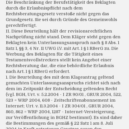
Die Beschränkung der Berufstätigkeit des Beklagten
durch die Erlaubnispflicht nach dem
Rechtsberatungsgesetz verstoße nicht gegen das
Grundgesetz. Sie sei durch Gründe des Gemeinwohls
gerechtfertigt.
II. Diese Beurteilung hält der revisionsrechtlichen
Nachprüfung nicht stand. Dem Kläger steht gegen den
Beklagten kein Unterlassungsanspruch nach § 8 Abs. 1
Satz 1, §§ 3, 4 Nr. 11 UWG i.V. mit Art. 1 § 1 RBerG zu. Die
Werbung des Beklagten für die Tätigkeit eines
Testamentsvollstreckers stellt kein Angebot einer
Rechtsberatung dar, die eine behördliche Erlaubnis
nach Art. 1 § 1 RBerG erfordert.
1. Die Beurteilung des mit dem Klageantrag geltend
gemachten Unterlassungsanspruchs richtet sich nach
dem im Zeitpunkt der Entscheidung geltenden Recht
(vgl. BGH, Urt. v. 5.2.2004 - I ZR 90/01 , GRUR 2004, 522,
523 = WRP 2004, 608 - Zeitschriftenabonnement im
Internet; Urt. v. 11.3.2004 - I ZR 304/01 , GRUR 2004,
860, 862 = WRP 2004, 1287 - Internet-Versteigerung,
zur Veröffentlichung in BGHZ bestimmt). Es sind daher
die Bestimmungen des gemäß § 22 Satz 1 am 8. Juli