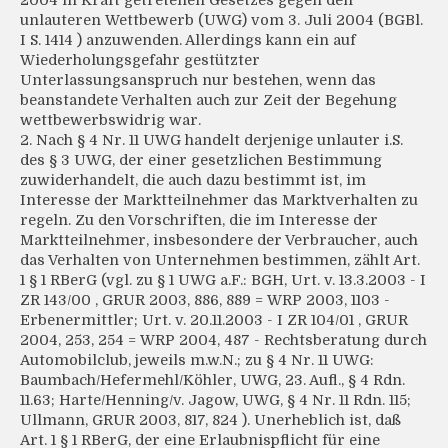
2004 in Kraft getretenen Gesetzes gegen den
unlauteren Wettbewerb (UWG) vom 3. Juli 2004 (BGBl.
I S. 1414 ) anzuwenden. Allerdings kann ein auf
Wiederholungsgefahr gestützter
Unterlassungsanspruch nur bestehen, wenn das
beanstandete Verhalten auch zur Zeit der Begehung
wettbewerbswidrig war.
2. Nach § 4 Nr. 11 UWG handelt derjenige unlauter i.S.
des § 3 UWG, der einer gesetzlichen Bestimmung
zuwiderhandelt, die auch dazu bestimmt ist, im
Interesse der Marktteilnehmer das Marktverhalten zu
regeln. Zu den Vorschriften, die im Interesse der
Marktteilnehmer, insbesondere der Verbraucher, auch
das Verhalten von Unternehmen bestimmen, zählt Art.
1 § 1 RBerG (vgl. zu § 1 UWG a.F.: BGH, Urt. v. 13.3.2003 - I
ZR 143/00 , GRUR 2003, 886, 889 = WRP 2003, 1103 -
Erbenermittler; Urt. v. 20.11.2003 - I ZR 104/01 , GRUR
2004, 253, 254 = WRP 2004, 487 - Rechtsberatung durch
Automobilclub, jeweils m.w.N.; zu § 4 Nr. 11 UWG:
Baumbach/Hefermehl/Köhler, UWG, 23. Aufl., § 4 Rdn.
11.63; Harte/Henning/v. Jagow, UWG, § 4 Nr. 11 Rdn. 115;
Ullmann, GRUR 2003, 817, 824 ). Unerheblich ist, daß
Art. 1 § 1 RBerG, der eine Erlaubnispflicht für eine