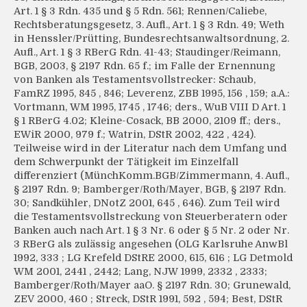
Art. 1 § 3 Rdn. 435 und § 5 Rdn. 561; Rennen/Caliebe,
Rechtsberatungsgesetz, 3. Aufl., Art. 1 § 3 Rdn. 49; Weth
in Henssler/Prütting, Bundesrechtsanwaltsordnung, 2.
Aufl., Art. 1 § 3 RBerG Rdn. 41-43; Staudinger/Reimann,
BGB, 2003, § 2197 Rdn. 65 f.; im Falle der Ernennung
von Banken als Testamentsvollstrecker: Schaub,
FamRZ 1995, 845 , 846; Leverenz, ZBB 1995, 156 , 159; a.A.:
Vortmann, WM 1995, 1745 , 1746; ders., WuB VIII D Art. 1
§ 1 RBerG 4.02; Kleine-Cosack, BB 2000, 2109 ff.; ders.,
EWiR 2000, 979 f.; Watrin, DStR 2002, 422 , 424).
Teilweise wird in der Literatur nach dem Umfang und
dem Schwerpunkt der Tätigkeit im Einzelfall
differenziert (MünchKomm.BGB/Zimmermann, 4. Aufl.,
§ 2197 Rdn. 9; Bamberger/Roth/Mayer, BGB, § 2197 Rdn.
30; Sandkühler, DNotZ 2001, 645 , 646). Zum Teil wird
die Testamentsvollstreckung von Steuerberatern oder
Banken auch nach Art. 1 § 3 Nr. 6 oder § 5 Nr. 2 oder Nr.
3 RBerG als zulässig angesehen (OLG Karlsruhe AnwBl
1992, 333 ; LG Krefeld DStRE 2000, 615, 616 ; LG Detmold
WM 2001, 2441 , 2442; Lang, NJW 1999, 2332 , 2333;
Bamberger/Roth/Mayer aaO. § 2197 Rdn. 30; Grunewald,
ZEV 2000, 460 ; Streck, DStR 1991, 592 , 594; Best, DStR