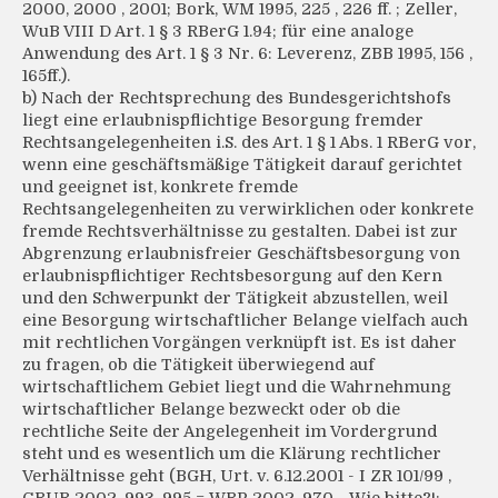
2000, 2000 , 2001; Bork, WM 1995, 225 , 226 ff. ; Zeller,
WuB VIII D Art. 1 § 3 RBerG 1.94; für eine analoge
Anwendung des Art. 1 § 3 Nr. 6: Leverenz, ZBB 1995, 156 ,
165ff.).
b) Nach der Rechtsprechung des Bundesgerichtshofs
liegt eine erlaubnispflichtige Besorgung fremder
Rechtsangelegenheiten i.S. des Art. 1 § 1 Abs. 1 RBerG vor,
wenn eine geschäftsmäßige Tätigkeit darauf gerichtet
und geeignet ist, konkrete fremde
Rechtsangelegenheiten zu verwirklichen oder konkrete
fremde Rechtsverhältnisse zu gestalten. Dabei ist zur
Abgrenzung erlaubnisfreier Geschäftsbesorgung von
erlaubnispflichtiger Rechtsbesorgung auf den Kern
und den Schwerpunkt der Tätigkeit abzustellen, weil
eine Besorgung wirtschaftlicher Belange vielfach auch
mit rechtlichen Vorgängen verknüpft ist. Es ist daher
zu fragen, ob die Tätigkeit überwiegend auf
wirtschaftlichem Gebiet liegt und die Wahrnehmung
wirtschaftlicher Belange bezweckt oder ob die
rechtliche Seite der Angelegenheit im Vordergrund
steht und es wesentlich um die Klärung rechtlicher
Verhältnisse geht (BGH, Urt. v. 6.12.2001 - I ZR 101/99 ,