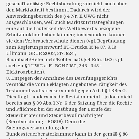
geschäftsmäßige Rechtsberatung vorsieht, auch über
den Marktzutritt bestimmt. Dadurch wird der
Anwendungsbereich des § 4 Nr. 11 UWG nicht
ausgeschlossen, weil auch Marktzutrittsregelungen
eine auf die Lauterkeit des Wettbewerbs bezogene
Schutzfunktion haben können; insbesondere können
sie dem Verbraucherschutz dienen (vgl. Begründung
zum Regierungsentwurf BT-Drucks. 15/14 87, S. 19;
Ullmann, GRUR 2003, 817, 824 ;
Baumbach/Hefermehl/Köhler aaO. § 4 Rdn. 11.63; vgl.
auch zu § 1 UWG a. F.: BGHZ 150, 343 , 348 -
Elektroarbeiten).
3. Entgegen der Annahme des Berufungsgerichts
verstößt die vom Beklagten angebotene Tätigkeit des
Testamentsvollstreckers nicht gegen Art. 1 § 1 RBerG.
Dies folgt - anders als die Revision meint - jedoch nicht
bereits aus § 39 Abs. 1 Nr. 6 der Satzung über die Rechte
und Pflichten bei der Ausübung der Berufe der
Steuerberater und Steuerbevollmächtigten
(Berufsordnung - BOStB). Denn die
Satzungsversammlung der
Bundessteuerberaterkammer kann in der gemäß § 86