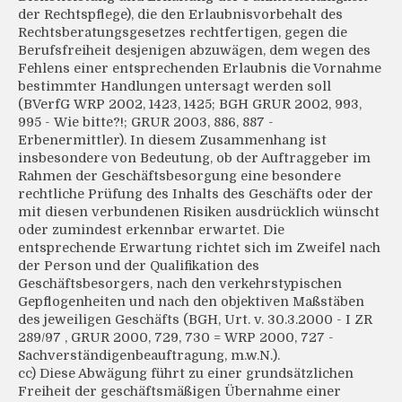
der Rechtspflege), die den Erlaubnisvorbehalt des
Rechtsberatungsgesetzes rechtfertigen, gegen die
Berufsfreiheit desjenigen abzuwägen, dem wegen des
Fehlens einer entsprechenden Erlaubnis die Vornahme
bestimmter Handlungen untersagt werden soll
(BVerfG WRP 2002, 1423, 1425; BGH GRUR 2002, 993,
995 - Wie bitte?!; GRUR 2003, 886, 887 -
Erbenermittler). In diesem Zusammenhang ist
insbesondere von Bedeutung, ob der Auftraggeber im
Rahmen der Geschäftsbesorgung eine besondere
rechtliche Prüfung des Inhalts des Geschäfts oder der
mit diesen verbundenen Risiken ausdrücklich wünscht
oder zumindest erkennbar erwartet. Die
entsprechende Erwartung richtet sich im Zweifel nach
der Person und der Qualifikation des
Geschäftsbesorgers, nach den verkehrstypischen
Gepflogenheiten und nach den objektiven Maßstäben
des jeweiligen Geschäfts (BGH, Urt. v. 30.3.2000 - I ZR
289/97 , GRUR 2000, 729, 730 = WRP 2000, 727 -
Sachverständigenbeauftragung, m.w.N.).
cc) Diese Abwägung führt zu einer grundsätzlichen
Freiheit der geschäftsmäßigen Übernahme einer