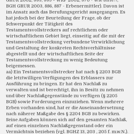
GRUR 2002, 993, 995 = WRP 2002, 970 - Wie bitte?!;
BGH GRUR 2003, 886, 887 - Erbenermittler). Davon ist
im Ansatz auch das Berufungsgericht ausgegangen. Es
hat jedoch bei der Beurteilung der Frage, ob der
Schwerpunkt der Tätigkeit des
Testamentsvollstreckers auf rechtlichem oder
wirtschaftlichem Gebiet liegt, einseitig auf die mit der
Testamentsvollstreckung verbundene Verwirklichung
und Gestaltung der konkreten Rechtsverhältnisse
abgestellt und der wirtschaftlichen Seite der
Testamentsvollstreckung zu wenig Bedeutung
beigemessen.
aa) Ein Testamentsvollstrecker hat nach § 2203 BGB
die letztwilligen Verfügungen des Erblassers zur
Ausführung zu bringen. Er hat den Nachlaß zu
verwalten und ist berechtigt, ihn in Besitz zu nehmen
und über Nachlaßgegenstände zu verfügen (§ 2205
BGB) sowie Forderungen einzuziehen. Wenn mehrere
Erben vorhanden sind, hat er die Auseinandersetzung
nach näherer Maßgabe des § 2204 BGB zu bewirken.
Seine Aufgaben können sich auf den gesamten Nachlaß,
auf einen einzelnen Nachlaßgegenstand oder ein
Vermächtnis beziehen (vgl. BGHZ 13, 203 , 205 f. m.w.N.).