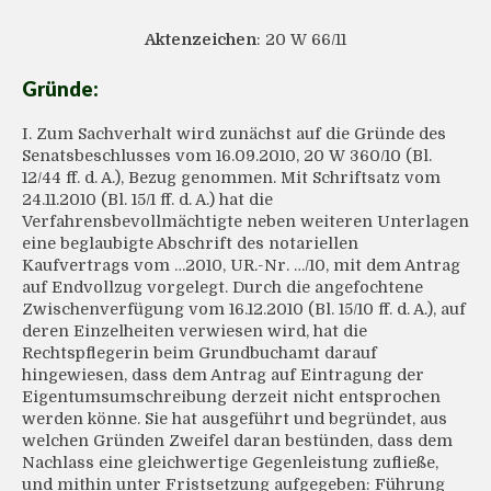
Aktenzeichen
: 20 W 66/11
Gründe:
I. Zum Sachverhalt wird zunächst auf die Gründe des
Senatsbeschlusses vom 16.09.2010, 20 W 360/10 (Bl.
12/44 ff. d. A.), Bezug genommen. Mit Schriftsatz vom
24.11.2010 (Bl. 15/1 ff. d. A.) hat die
Verfahrensbevollmächtigte neben weiteren Unterlagen
eine beglaubigte Abschrift des notariellen
Kaufvertrags vom …2010, UR.-Nr. …/10, mit dem Antrag
auf Endvollzug vorgelegt. Durch die angefochtene
Zwischenverfügung vom 16.12.2010 (Bl. 15/10 ff. d. A.), auf
deren Einzelheiten verwiesen wird, hat die
Rechtspflegerin beim Grundbuchamt darauf
hingewiesen, dass dem Antrag auf Eintragung der
Eigentumsumschreibung derzeit nicht entsprochen
werden könne. Sie hat ausgeführt und begründet, aus
welchen Gründen Zweifel daran bestünden, dass dem
Nachlass eine gleichwertige Gegenleistung zufließe,
und mithin unter Fristsetzung aufgegeben: Führung