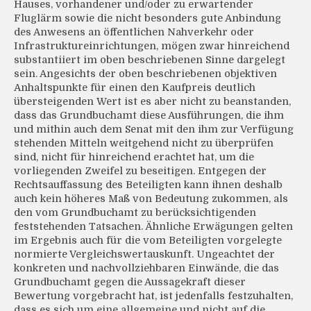
Hauses, vorhandener und/oder zu erwartender
Fluglärm sowie die nicht besonders gute Anbindung
des Anwesens an öffentlichen Nahverkehr oder
Infrastruktureinrichtungen, mögen zwar hinreichend
substantiiert im oben beschriebenen Sinne dargelegt
sein. Angesichts der oben beschriebenen objektiven
Anhaltspunkte für einen den Kaufpreis deutlich
übersteigenden Wert ist es aber nicht zu beanstanden,
dass das Grundbuchamt diese Ausführungen, die ihm
und mithin auch dem Senat mit den ihm zur Verfügung
stehenden Mitteln weitgehend nicht zu überprüfen
sind, nicht für hinreichend erachtet hat, um die
vorliegenden Zweifel zu beseitigen. Entgegen der
Rechtsauffassung des Beteiligten kann ihnen deshalb
auch kein höheres Maß von Bedeutung zukommen, als
den vom Grundbuchamt zu berücksichtigenden
feststehenden Tatsachen. Ähnliche Erwägungen gelten
im Ergebnis auch für die vom Beteiligten vorgelegte
normierte Vergleichswertauskunft. Ungeachtet der
konkreten und nachvollziehbaren Einwände, die das
Grundbuchamt gegen die Aussagekraft dieser
Bewertung vorgebracht hat, ist jedenfalls festzuhalten,
dass es sich um eine allgemeine und nicht auf die