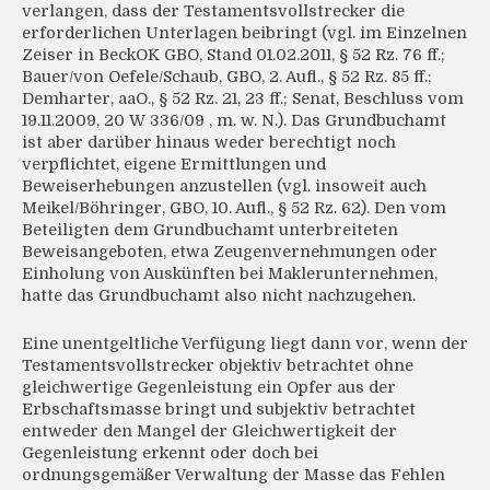
verlangen, dass der Testamentsvollstrecker die
erforderlichen Unterlagen beibringt (vgl. im Einzelnen
Zeiser in BeckOK GBO, Stand 01.02.2011, § 52 Rz. 76 ff.;
Bauer/von Oefele/Schaub, GBO, 2. Aufl., § 52 Rz. 85 ff.;
Demharter, aaO., § 52 Rz. 21, 23 ff.; Senat, Beschluss vom
19.11.2009, 20 W 336/09 , m. w. N.). Das Grundbuchamt
ist aber darüber hinaus weder berechtigt noch
verpflichtet, eigene Ermittlungen und
Beweiserhebungen anzustellen (vgl. insoweit auch
Meikel/Böhringer, GBO, 10. Aufl., § 52 Rz. 62). Den vom
Beteiligten dem Grundbuchamt unterbreiteten
Beweisangeboten, etwa Zeugenvernehmungen oder
Einholung von Auskünften bei Maklerunternehmen,
hatte das Grundbuchamt also nicht nachzugehen.
Eine unentgeltliche Verfügung liegt dann vor, wenn der
Testamentsvollstrecker objektiv betrachtet ohne
gleichwertige Gegenleistung ein Opfer aus der
Erbschaftsmasse bringt und subjektiv betrachtet
entweder den Mangel der Gleichwertigkeit der
Gegenleistung erkennt oder doch bei
ordnungsgemäßer Verwaltung der Masse das Fehlen