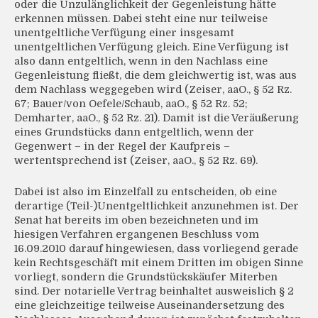
oder die Unzulänglichkeit der Gegenleistung hätte
erkennen müssen. Dabei steht eine nur teilweise
unentgeltliche Verfügung einer insgesamt
unentgeltlichen Verfügung gleich. Eine Verfügung ist
also dann entgeltlich, wenn in den Nachlass eine
Gegenleistung fließt, die dem gleichwertig ist, was aus
dem Nachlass weggegeben wird (Zeiser, aaO., § 52 Rz.
67; Bauer/von Oefele/Schaub, aaO., § 52 Rz. 52;
Demharter, aaO., § 52 Rz. 21). Damit ist die Veräußerung
eines Grundstücks dann entgeltlich, wenn der
Gegenwert – in der Regel der Kaufpreis –
wertentsprechend ist (Zeiser, aaO., § 52 Rz. 69).
Dabei ist also im Einzelfall zu entscheiden, ob eine
derartige (Teil-)Unentgeltlichkeit anzunehmen ist. Der
Senat hat bereits im oben bezeichneten und im
hiesigen Verfahren ergangenen Beschluss vom
16.09.2010 darauf hingewiesen, dass vorliegend gerade
kein Rechtsgeschäft mit einem Dritten im obigen Sinne
vorliegt, sondern die Grundstückskäufer Miterben
sind. Der notarielle Vertrag beinhaltet ausweislich § 2
eine gleichzeitige teilweise Auseinandersetzung des