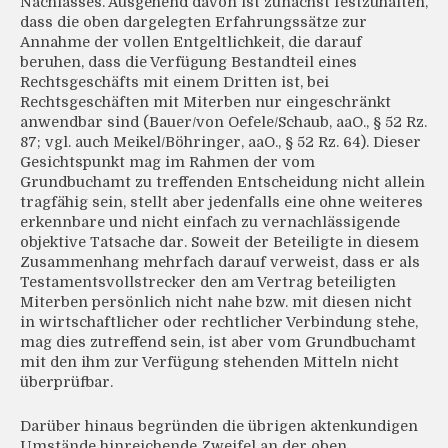
Nachlasses. Ausgehend davon ist zunächst festzuhalten,
dass die oben dargelegten Erfahrungssätze zur
Annahme der vollen Entgeltlichkeit, die darauf
beruhen, dass die Verfügung Bestandteil eines
Rechtsgeschäfts mit einem Dritten ist, bei
Rechtsgeschäften mit Miterben nur eingeschränkt
anwendbar sind (Bauer/von Oefele/Schaub, aaO., § 52 Rz.
87; vgl. auch Meikel/Böhringer, aaO., § 52 Rz. 64). Dieser
Gesichtspunkt mag im Rahmen der vom
Grundbuchamt zu treffenden Entscheidung nicht allein
tragfähig sein, stellt aber jedenfalls eine ohne weiteres
erkennbare und nicht einfach zu vernachlässigende
objektive Tatsache dar. Soweit der Beteiligte in diesem
Zusammenhang mehrfach darauf verweist, dass er als
Testamentsvollstrecker den am Vertrag beteiligten
Miterben persönlich nicht nahe bzw. mit diesen nicht
in wirtschaftlicher oder rechtlicher Verbindung stehe,
mag dies zutreffend sein, ist aber vom Grundbuchamt
mit den ihm zur Verfügung stehenden Mitteln nicht
überprüfbar.
Darüber hinaus begründen die übrigen aktenkundigen
Umstände hinreichende Zweifel an der oben