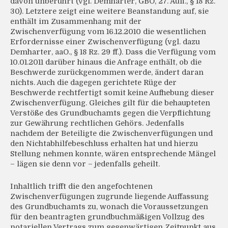
davon unberührt (vgl. Demharter, GBO, 27. Aufl., § 18 Rz.
30). Letztere zeigt eine weitere Beanstandung auf, sie
enthält im Zusammenhang mit der
Zwischenverfügung vom 16.12.2010 die wesentlichen
Erfordernisse einer Zwischenverfügung (vgl. dazu
Demharter, aaO., § 18 Rz. 29 ff.). Dass die Verfügung vom
10.01.2011 darüber hinaus die Anfrage enthält, ob die
Beschwerde zurückgenommen werde, ändert daran
nichts. Auch die dagegen gerichtete Rüge der
Beschwerde rechtfertigt somit keine Aufhebung dieser
Zwischenverfügung. Gleiches gilt für die behaupteten
Verstöße des Grundbuchamts gegen die Verpflichtung
zur Gewährung rechtlichen Gehörs. Jedenfalls
nachdem der Beteiligte die Zwischenverfügungen und
den Nichtabhilfebeschluss erhalten hat und hierzu
Stellung nehmen konnte, wären entsprechende Mängel
– lägen sie denn vor – jedenfalls geheilt.
Inhaltlich trifft die den angefochtenen
Zwischenverfügungen zugrunde liegende Auffassung
des Grundbuchamts zu, wonach die Voraussetzungen
für den beantragten grundbuchmäßigen Vollzug des
notariellen Vertrags zum gegenwärtigen Zeitpunkt aus