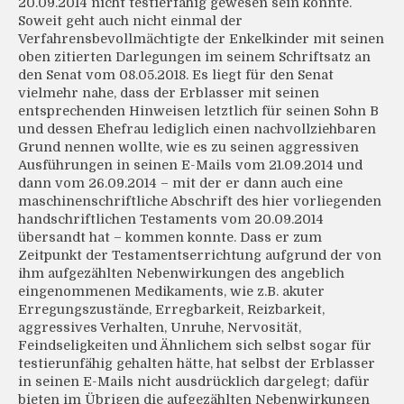
20.09.2014 nicht testierfähig gewesen sein könnte.
Soweit geht auch nicht einmal der
Verfahrensbevollmächtigte der Enkelkinder mit seinen
oben zitierten Darlegungen im seinem Schriftsatz an
den Senat vom 08.05.2018. Es liegt für den Senat
vielmehr nahe, dass der Erblasser mit seinen
entsprechenden Hinweisen letztlich für seinen Sohn B
und dessen Ehefrau lediglich einen nachvollziehbaren
Grund nennen wollte, wie es zu seinen aggressiven
Ausführungen in seinen E-Mails vom 21.09.2014 und
dann vom 26.09.2014 – mit der er dann auch eine
maschinenschriftliche Abschrift des hier vorliegenden
handschriftlichen Testaments vom 20.09.2014
übersandt hat – kommen konnte. Dass er zum
Zeitpunkt der Testamentserrichtung aufgrund der von
ihm aufgezählten Nebenwirkungen des angeblich
eingenommenen Medikaments, wie z.B. akuter
Erregungszustände, Erregbarkeit, Reizbarkeit,
aggressives Verhalten, Unruhe, Nervosität,
Feindseligkeiten und Ähnlichem sich selbst sogar für
testierunfähig gehalten hätte, hat selbst der Erblasser
in seinen E-Mails nicht ausdrücklich dargelegt; dafür
bieten im Übrigen die aufgezählten Nebenwirkungen