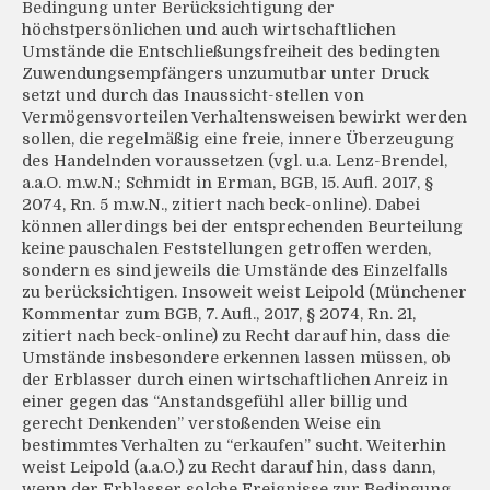
Bedingung unter Berücksichtigung der
höchstpersönlichen und auch wirtschaftlichen
Umstände die Entschließungsfreiheit des bedingten
Zuwendungsempfängers unzumutbar unter Druck
setzt und durch das Inaussicht-stellen von
Vermögensvorteilen Verhaltensweisen bewirkt werden
sollen, die regelmäßig eine freie, innere Überzeugung
des Handelnden voraussetzen (vgl. u.a. Lenz-Brendel,
a.a.O. m.w.N.; Schmidt in Erman, BGB, 15. Aufl. 2017, §
2074, Rn. 5 m.w.N., zitiert nach beck-online). Dabei
können allerdings bei der entsprechenden Beurteilung
keine pauschalen Feststellungen getroffen werden,
sondern es sind jeweils die Umstände des Einzelfalls
zu berücksichtigen. Insoweit weist Leipold (Münchener
Kommentar zum BGB, 7. Aufl., 2017, § 2074, Rn. 21,
zitiert nach beck-online) zu Recht darauf hin, dass die
Umstände insbesondere erkennen lassen müssen, ob
der Erblasser durch einen wirtschaftlichen Anreiz in
einer gegen das “Anstandsgefühl aller billig und
gerecht Denkenden” verstoßenden Weise ein
bestimmtes Verhalten zu “erkaufen” sucht. Weiterhin
weist Leipold (a.a.O.) zu Recht darauf hin, dass dann,
wenn der Erblasser solche Ereignisse zur Bedingung