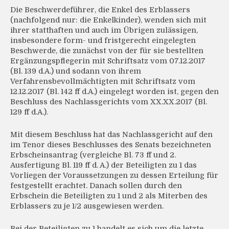
Die Beschwerdeführer, die Enkel des Erblassers
(nachfolgend nur: die Enkelkinder), wenden sich mit
ihrer statthaften und auch im Übrigen zulässigen,
insbesondere form- und fristgerecht eingelegten
Beschwerde, die zunächst von der für sie bestellten
Ergänzungspflegerin mit Schriftsatz vom 07.12.2017
(Bl. 139 d.A.) und sodann von ihrem
Verfahrensbevollmächtigten mit Schriftsatz vom
12.12.2017 (Bl. 142 ff d.A.) eingelegt worden ist, gegen den
Beschluss des Nachlassgerichts vom XX.XX.2017 (Bl.
129 ff d.A.).
Mit diesem Beschluss hat das Nachlassgericht auf den
im Tenor dieses Beschlusses des Senats bezeichneten
Erbscheinsantrag (vergleiche Bl. 73 ff und 2.
Ausfertigung Bl. 119 ff d. A.) der Beteiligten zu 1 das
Vorliegen der Voraussetzungen zu dessen Erteilung für
festgestellt erachtet. Danach sollen durch den
Erbschein die Beteiligten zu 1 und 2 als Miterben des
Erblassers zu je 1/2 ausgewiesen werden.
Bei der Beteiligten zu 1 handelt es sich um die letzte