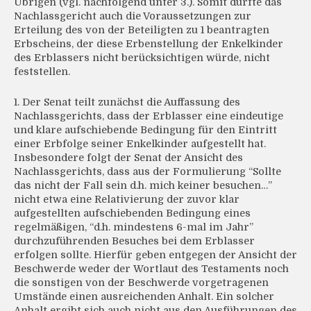
Übrigen (vgl. nachfolgend unter 3.). Somit durfte das
Nachlassgericht auch die Voraussetzungen zur
Erteilung des von der Beteiligten zu 1 beantragten
Erbscheins, der diese Erbenstellung der Enkelkinder
des Erblassers nicht berücksichtigen würde, nicht
feststellen.
1. Der Senat teilt zunächst die Auffassung des
Nachlassgerichts, dass der Erblasser eine eindeutige
und klare aufschiebende Bedingung für den Eintritt
einer Erbfolge seiner Enkelkinder aufgestellt hat.
Insbesondere folgt der Senat der Ansicht des
Nachlassgerichts, dass aus der Formulierung “Sollte
das nicht der Fall sein d.h. mich keiner besuchen…”
nicht etwa eine Relativierung der zuvor klar
aufgestellten aufschiebenden Bedingung eines
regelmäßigen, “d.h. mindestens 6-mal im Jahr”
durchzuführenden Besuches bei dem Erblasser
erfolgen sollte. Hierfür geben entgegen der Ansicht der
Beschwerde weder der Wortlaut des Testaments noch
die sonstigen von der Beschwerde vorgetragenen
Umstände einen ausreichenden Anhalt. Ein solcher
Anhalt ergibt sich auch nicht aus den Ausführungen des