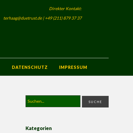
Direkter Kontakt:
terhaag@duetrust.de | +49 (211) 879 37 37
S
DATENSCHUTZ
IMPRESSUM
Kategorien