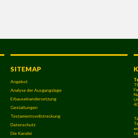
SITEMAP
T
Angebot
Th
Fa
Analyse der Ausgangslage
Na
Erbauseinandersetzung
Ur
40
Gestaltungen
Testamentsvollstreckung
Te
Te
Datenschutz
w
Die Kanzlei
te