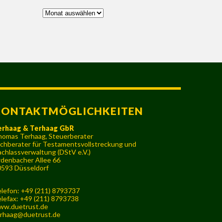
Archiv
KONTAKTMÖGLICHKEITEN
erhaag & Terhaag GbR
omas Terhaag, Steuerberater
chberater für Testamentsvollstreckung und
chlassverwaltung (DStV e.V.)
denbacher Allee 66
593 Düsseldorf
lefon: +49 (211) 8793737
lefax: +49 (211) 8793738
ww.duetrust.de
rhaag@duetrust.de