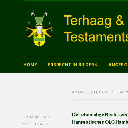
HOME
ERBRECHT IN BILDERN
ANGEBO
ARTIKEL MIT DEM SCHLAG
Der ehemalige Rechtsvert
29. MÄRZ 2019
Hanseatisches OLG Hambur
von
DÜVIATOR