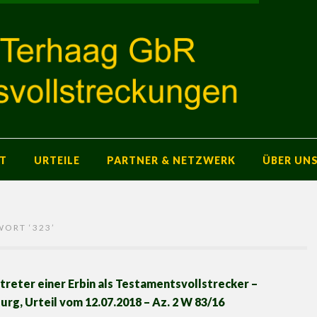
T
URTEILE
PARTNER & NETZWERK
ÜBER UN
WORT ‘
323
’
reter einer Erbin als Testamentsvollstrecker –
g, Urteil vom 12.07.2018 – Az. 2 W 83/16