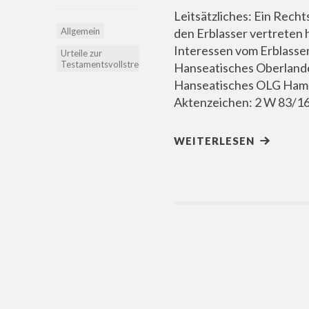
Leitsätzliches: Ein Rech
Allgemein
den Erblasser vertreten 
Interessen vom Erblasser
Urteile zur
Testamentsvollstreckung
Hanseatisches Oberland
Hanseatisches OLG Hambu
Aktenzeichen: 2 W 83/1
WEITERLESEN