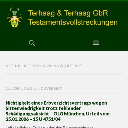
ARTIKEL MIT DEM SCHLAGWORT ‘
40
’
21. APRIL 2015
von
DÜVERDICT
Nichtigkeit eines Erbverzichtsvertrags wegen
Sittenwiedrigkeit trotz fehlender
Schädigungsabsicht – OLG München, Urteil vom
25.01.2006 – 15 U 4751/04
Leitsätzliches: Es ist weder das Bewusstsein der