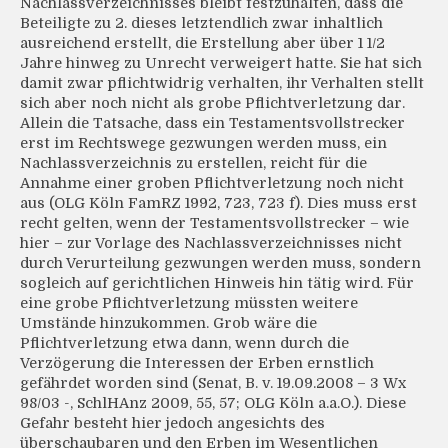
Nachlassverzeichnisses bleibt festzuhalten, dass die
Beteiligte zu 2. dieses letztendlich zwar inhaltlich
ausreichend erstellt, die Erstellung aber über 1 1/2
Jahre hinweg zu Unrecht verweigert hatte. Sie hat sich
damit zwar pflichtwidrig verhalten, ihr Verhalten stellt
sich aber noch nicht als grobe Pflichtverletzung dar.
Allein die Tatsache, dass ein Testamentsvollstrecker
erst im Rechtswege gezwungen werden muss, ein
Nachlassverzeichnis zu erstellen, reicht für die
Annahme einer groben Pflichtverletzung noch nicht
aus (OLG Köln FamRZ 1992, 723, 723 f). Dies muss erst
recht gelten, wenn der Testamentsvollstrecker – wie
hier – zur Vorlage des Nachlassverzeichnisses nicht
durch Verurteilung gezwungen werden muss, sondern
sogleich auf gerichtlichen Hinweis hin tätig wird. Für
eine grobe Pflichtverletzung müssten weitere
Umstände hinzukommen. Grob wäre die
Pflichtverletzung etwa dann, wenn durch die
Verzögerung die Interessen der Erben ernstlich
gefährdet worden sind (Senat, B. v. 19.09.2008 – 3 Wx
98/03 -, SchlHAnz 2009, 55, 57; OLG Köln a.a.O.). Diese
Gefahr besteht hier jedoch angesichts des
überschaubaren und den Erben im Wesentlichen