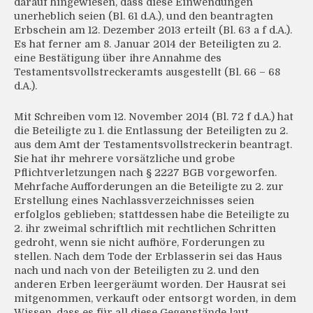
darauf hingewiesen, dass diese Einwendungen
unerheblich seien (Bl. 61 d.A.), und den beantragten
Erbschein am 12. Dezember 2013 erteilt (Bl. 63 a f d.A.).
Es hat ferner am 8. Januar 2014 der Beteiligten zu 2.
eine Bestätigung über ihre Annahme des
Testamentsvollstreckeramts ausgestellt (Bl. 66 – 68
d.A.).
Mit Schreiben vom 12. November 2014 (Bl. 72 f d.A.) hat
die Beteiligte zu 1. die Entlassung der Beteiligten zu 2.
aus dem Amt der Testamentsvollstreckerin beantragt.
Sie hat ihr mehrere vorsätzliche und grobe
Pflichtverletzungen nach § 2227 BGB vorgeworfen.
Mehrfache Aufforderungen an die Beteiligte zu 2. zur
Erstellung eines Nachlassverzeichnisses seien
erfolglos geblieben; stattdessen habe die Beteiligte zu
2. ihr zweimal schriftlich mit rechtlichen Schritten
gedroht, wenn sie nicht aufhöre, Forderungen zu
stellen. Nach dem Tode der Erblasserin sei das Haus
nach und nach von der Beteiligten zu 2. und den
anderen Erben leergeräumt worden. Der Hausrat sei
mitgenommen, verkauft oder entsorgt worden, in dem
Wissen, dass es für all diese Gegenstände laut