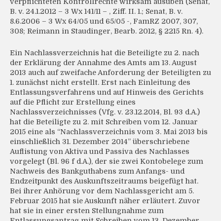
verpflichteten Kontrollrechte wirksam ausüben (Senat,
B. v. 24.1.2012 – 3 Wx 141/11 – , Ziff. II. 1.; Senat, B. v.
8.6.2006 – 3 Wx 64/05 und 65/05 -, FamRZ 2007, 307,
308; Reimann in Staudinger, Bearb. 2012, § 2215 Rn. 4).
Ein Nachlassverzeichnis hat die Beteiligte zu 2. nach
der Erklärung der Annahme des Amts am 13. August
2013 auch auf zweifache Anforderung der Beteiligten zu
1. zunächst nicht erstellt. Erst nach Einleitung des
Entlassungsverfahrens und auf Hinweis des Gerichts
auf die Pflicht zur Erstellung eines
Nachlassverzeichnisses (Vfg. v. 23.12.2014, Bl. 93 d.A.)
hat die Beteiligte zu 2. mit Schreiben vom 12. Januar
2015 eine als “Nachlassverzeichnis vom 3. Mai 2013 bis
einschließlich 31. Dezember 2014” überschriebene
Auflistung von Aktiva und Passiva des Nachlasses
vorgelegt (Bl. 96 f d.A.), der sie zwei Kontobelege zum
Nachweis des Bankguthabens zum Anfangs- und
Endzeitpunkt des Auskunftszeitraums beigefügt hat.
Bei ihrer Anhörung vor dem Nachlassgericht am 5.
Februar 2015 hat sie Auskunft näher erläutert. Zuvor
hat sie in einer ersten Stellungnahme zum
Entlassungsantrag mit Schreiben vom 13. Dezember