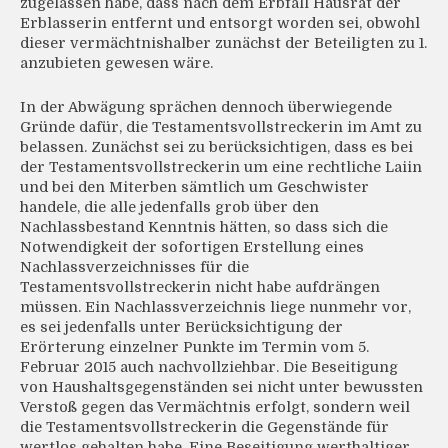
zugelassen habe, dass nach dem Erbfall Hausrat der
Erblasserin entfernt und entsorgt worden sei, obwohl
dieser vermächtnishalber zunächst der Beteiligten zu 1.
anzubieten gewesen wäre.
In der Abwägung sprächen dennoch überwiegende
Gründe dafür, die Testamentsvollstreckerin im Amt zu
belassen. Zunächst sei zu berücksichtigen, dass es bei
der Testamentsvollstreckerin um eine rechtliche Laiin
und bei den Miterben sämtlich um Geschwister
handele, die alle jedenfalls grob über den
Nachlassbestand Kenntnis hätten, so dass sich die
Notwendigkeit der sofortigen Erstellung eines
Nachlassverzeichnisses für die
Testamentsvollstreckerin nicht habe aufdrängen
müssen. Ein Nachlassverzeichnis liege nunmehr vor,
es sei jedenfalls unter Berücksichtigung der
Erörterung einzelner Punkte im Termin vom 5.
Februar 2015 auch nachvollziehbar. Die Beseitigung
von Haushaltsgegenständen sei nicht unter bewussten
Verstoß gegen das Vermächtnis erfolgt, sondern weil
die Testamentsvollstreckerin die Gegenstände für
wertlos gehalten habe. Eine Beseitigung werthaltiger