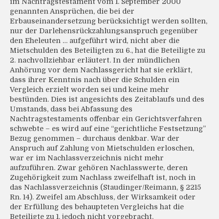
im Nachtragstestament vom 1. September 2000
genannten Ansprüchen, die bei der
Erbauseinandersetzung berücksichtigt werden sollten,
nur der Darlehensrückzahlungsanspruch gegenüber
den Eheleuten … aufgeführt wird, nicht aber die
Mietschulden des Beteiligten zu 6., hat die Beteiligte zu
2. nachvollziehbar erläutert. In der mündlichen
Anhörung vor dem Nachlassgericht hat sie erklärt,
dass ihrer Kenntnis nach über die Schulden ein
Vergleich erzielt worden sei und keine mehr
bestünden. Dies ist angesichts des Zeitablaufs und des
Umstands, dass bei Abfassung des
Nachtragstestaments offenbar ein Gerichtsverfahren
schwebte – es wird auf eine “gerichtliche Festsetzung”
Bezug genommen – durchaus denkbar. War der
Anspruch auf Zahlung von Mietschulden erloschen,
war er im Nachlassverzeichnis nicht mehr
aufzuführen. Zwar gehören Nachlasswerte, deren
Zugehörigkeit zum Nachlass zweifelhaft ist, noch in
das Nachlassverzeichnis (Staudinger/Reimann, § 2215
Rn. 14). Zweifel am Abschluss, der Wirksamkeit oder
der Erfüllung des behaupteten Vergleichs hat die
Beteiligte zu 1. jedoch nicht vorgebracht.