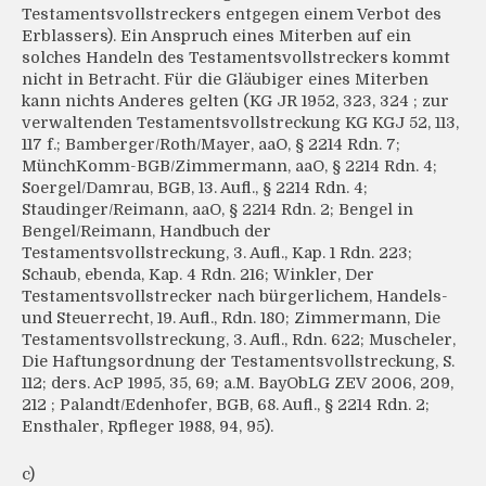
Testamentsvollstreckers entgegen einem Verbot des
Erblassers). Ein Anspruch eines Miterben auf ein
solches Handeln des Testamentsvollstreckers kommt
nicht in Betracht. Für die Gläubiger eines Miterben
kann nichts Anderes gelten (KG JR 1952, 323, 324 ; zur
verwaltenden Testamentsvollstreckung KG KGJ 52, 113,
117 f.; Bamberger/Roth/Mayer, aaO, § 2214 Rdn. 7;
MünchKomm-BGB/Zimmermann, aaO, § 2214 Rdn. 4;
Soergel/Damrau, BGB, 13. Aufl., § 2214 Rdn. 4;
Staudinger/Reimann, aaO, § 2214 Rdn. 2; Bengel in
Bengel/Reimann, Handbuch der
Testamentsvollstreckung, 3. Aufl., Kap. 1 Rdn. 223;
Schaub, ebenda, Kap. 4 Rdn. 216; Winkler, Der
Testamentsvollstrecker nach bürgerlichem, Handels-
und Steuerrecht, 19. Aufl., Rdn. 180; Zimmermann, Die
Testamentsvollstreckung, 3. Aufl., Rdn. 622; Muscheler,
Die Haftungsordnung der Testamentsvollstreckung, S.
112; ders. AcP 1995, 35, 69; a.M. BayObLG ZEV 2006, 209,
212 ; Palandt/Edenhofer, BGB, 68. Aufl., § 2214 Rdn. 2;
Ensthaler, Rpfleger 1988, 94, 95).
c)