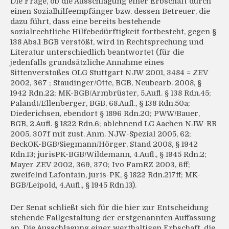
Die Frage, ob die Ausschlagung einer Erbschaft durch
einen Sozialhilfeempfänger bzw. dessen Betreuer, die
dazu führt, dass eine bereits bestehende
sozialrechtliche Hilfebedürftigkeit fortbesteht, gegen §
138 Abs.1 BGB verstößt, wird in Rechtsprechung und
Literatur unterschiedlich beantwortet (für die
jedenfalls grundsätzliche Annahme eines
Sittenverstoßes OLG Stuttgart NJW 2001, 3484 = ZE­V
2002, 367 ; Staudinger/Otte, BGB, Neubearb. 2008, §
1942 Rdn.22; MK-BGB/Armbrüster, 5.Aufl. § 138 Rdn.45;
Palandt/Ellenberger, BGB, 68.Aufl., § 138 Rdn.50a;
Diederichsen, ebendort § 1896 Rdn.20; PWW/Bauer,
BGB, 2.Aufl. § 1822 Rdn.6; ablehnend LG Aachen NJW-RR
2005, 307f mit zust. Anm. NJW-Spezial 2005, 62;
BeckOK-BGB/Siegmann/Hörger, Stand 2008, § 1942
Rdn.13; jurisPK-BGB/Wildemann, 4.Aufl., § 1945 Rdn.2;
Mayer ZEV 2002, 369, 370; Ivo FamRZ 2003, 6ff;
zweifelnd Lafontain, juris-PK, § 1822 Rdn.217ff; MK-
BGB/Leipold, 4.Aufl., § 1945 Rdn.13).
Der Senat schließt sich für die hier zur Entscheidung
stehende Fallgestaltung der erstgenannten Auffassung
an. Die Ausschlagung einer werthaltigen Erbschaft, die