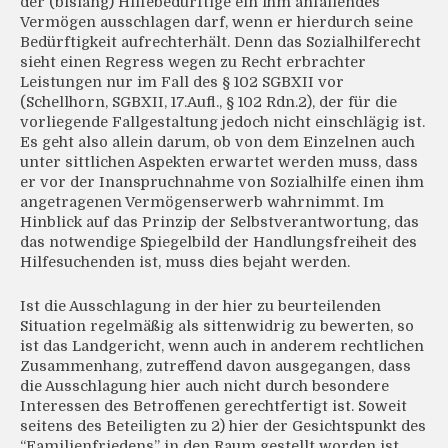
der (bislang) Hilfebedürftige ein ihm anfallendes
Vermögen ausschlagen darf, wenn er hierdurch seine
Bedürftigkeit aufrechterhält. Denn das Sozialhilferecht
sieht einen Regress wegen zu Recht erbrachter
Leistungen nur im Fall des § 102 SGBXII vor
(Schellhorn, SGBXII, 17.Aufl., § 102 Rdn.2), der für die
vorliegende Fallgestaltung jedoch nicht einschlägig ist.
Es geht also allein darum, ob von dem Einzelnen auch
unter sittlichen Aspekten erwartet werden muss, dass
er vor der Inanspruchnahme von Sozialhilfe einen ihm
angetragenen Vermögenserwerb wahrnimmt. Im
Hinblick auf das Prinzip der Selbstverantwortung, das
das notwendige Spiegelbild der Handlungsfreiheit des
Hilfesuchenden ist, muss dies bejaht werden.
Ist die Ausschlagung in der hier zu beurteilenden
Situation regelmäßig als sittenwidrig zu bewerten, so
ist das Landgericht, wenn auch in anderem rechtlichen
Zusammenhang, zutreffend davon ausgegangen, dass
die Ausschlagung hier auch nicht durch besondere
Interessen des Betroffenen gerechtfertigt ist. Soweit
seitens des Beteiligten zu 2) hier der Gesichtspunkt des
“Familienfriedens” in den Raum gestellt worden ist,