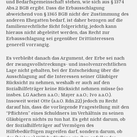
und Bedarfsgemeinschaft stehen, wie sich aus § 1374
Abs.2 BGB ergibt. Dass die Erbausschlagung
abweichend von § 1365 BGB nicht der Zustimmung des
anderen Ehegatten bedarf, ist daher bezogen auf die
familienrechtliche Sicht folgerichtig, jedoch kann
hieraus nicht abgeleitet werden, das Recht zur
Erbausschlagung sei gegenüber Drittinteressen
generell vorrangig.
Es verbleibt danach das Argument, der Erbe sei nach
der zwangsvollstreckungs- und insolvenzrechtlichen
Lage nicht gehalten, bei der Entscheidung über die
Ausschlagung auf die Interessen seiner Gläubiger
Rücksicht zu nehmen, weshalb er auch auf den
Sozialhilfeträger keine Rücksicht nehmen müsse (so
insbes. LG Aachen a.a.O.; Mayer a.a.O.; Ivo a.a.O.).
Insoweit weist Otte (a.a.O. Rdn.22) jedoch zu Recht
darauf hin, dass die vorliegende Fragestellung mit den
“Pflichten” eines Schuldners im Verhältnis zu seinen
Gläubigern nichts zu tun hat. Es geht nicht darum, ob
der Sozialhilfeträger auf Vermögen des
Hilfebedürftigen zugreifen darf, sondern darum, ob