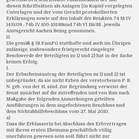
diesen Schriftsätzen als Anlagen (in Kopie) vorgelegten
Unterlagen und der vom Gericht protokollierten
Erklärungen sowie auf den Inhalt der Beiakten 74 M IV
1431/09 , 74b IV 100-101/88und 74b VI 116/88 , jeweils
Amtsgericht Aachen Bezug genommen.
II.
Die gemäß § 58 FamFG statthafte und auch im Übrigen
zulässige, insbesondere fristgerecht eingelegte
Beschwerde der Beteiligten zu 1) und 2) hat in der Sache
keinen Erfolg.
1.
Der Erbscheinsantrag der Beteiligten zu 1) und 2) ist
unbegründet, da sie nicht Erben der verstorbenen P. B.
N. geb. von der H. sind. Zur Begründung verweist der
Senat zunächst auf die zutreffenden und von ihm nach
Maßgabe der folgenden Anmerkungen geteilten
Ausführungen in dem angefochtenen Beschluss und
dem Nichtabhilfebeschluss vom 27. Mai 2010.
a)
Dass die Erblasserin bei Abschluss des Erbvertrages
mit ihrem ersten Ehemann geschäftlich völlig
unerfahren gewesen sein soll, führt nicht zur