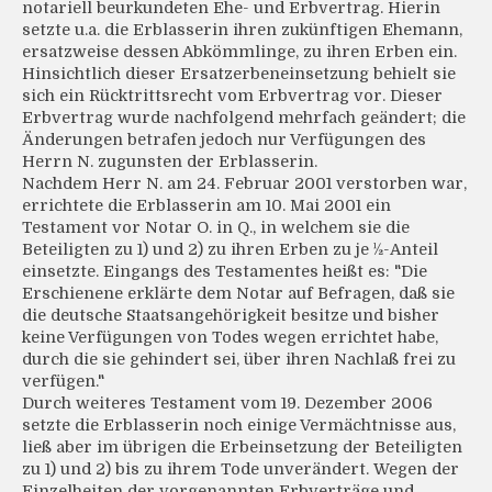
notariell beurkundeten Ehe- und Erbvertrag. Hierin
setzte u.a. die Erblasserin ihren zukünftigen Ehemann,
ersatzweise dessen Abkömmlinge, zu ihren Erben ein.
Hinsichtlich dieser Ersatzerbeneinsetzung behielt sie
sich ein Rücktrittsrecht vom Erbvertrag vor. Dieser
Erbvertrag wurde nachfolgend mehrfach geändert; die
Änderungen betrafen jedoch nur Verfügungen des
Herrn N. zugunsten der Erblasserin.
Nachdem Herr N. am 24. Februar 2001 verstorben war,
errichtete die Erblasserin am 10. Mai 2001 ein
Testament vor Notar O. in Q., in welchem sie die
Beteiligten zu 1) und 2) zu ihren Erben zu je ½-Anteil
einsetzte. Eingangs des Testamentes heißt es: "Die
Erschienene erklärte dem Notar auf Befragen, daß sie
die deutsche Staatsangehörigkeit besitze und bisher
keine Verfügungen von Todes wegen errichtet habe,
durch die sie gehindert sei, über ihren Nachlaß frei zu
verfügen."
Durch weiteres Testament vom 19. Dezember 2006
setzte die Erblasserin noch einige Vermächtnisse aus,
ließ aber im übrigen die Erbeinsetzung der Beteiligten
zu 1) und 2) bis zu ihrem Tode unverändert. Wegen der
Einzelheiten der vorgenannten Erbverträge und