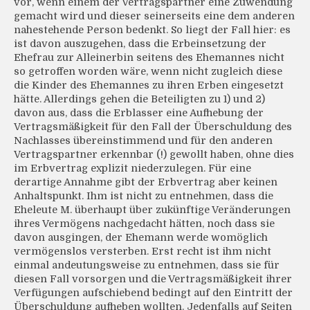
vor, wenn einem der Vertragspartner eine Zuwendung
gemacht wird und dieser seinerseits eine dem anderen
nahestehende Person bedenkt. So liegt der Fall hier: es
ist davon auszugehen, dass die Erbeinsetzung der
Ehefrau zur Alleinerbin seitens des Ehemannes nicht
so getroffen worden wäre, wenn nicht zugleich diese
die Kinder des Ehemannes zu ihren Erben eingesetzt
hätte. Allerdings gehen die Beteiligten zu 1) und 2)
davon aus, dass die Erblasser eine Aufhebung der
Vertragsmäßigkeit für den Fall der Überschuldung des
Nachlasses übereinstimmend und für den anderen
Vertragspartner erkennbar (!) gewollt haben, ohne dies
im Erbvertrag explizit niederzulegen. Für eine
derartige Annahme gibt der Erbvertrag aber keinen
Anhaltspunkt. Ihm ist nicht zu entnehmen, dass die
Eheleute M. überhaupt über zukünftige Veränderungen
ihres Vermögens nachgedacht hätten, noch dass sie
davon ausgingen, der Ehemann werde womöglich
vermögenslos versterben. Erst recht ist ihm nicht
einmal andeutungsweise zu entnehmen, dass sie für
diesen Fall vorsorgen und die Vertragsmäßigkeit ihrer
Verfügungen aufschiebend bedingt auf den Eintritt der
Überschuldung aufheben wollten. Jedenfalls auf Seiten