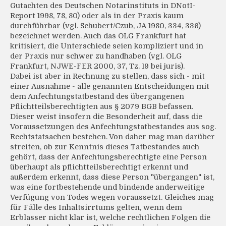
Gutachten des Deutschen Notarinstituts in DNotI-
Report 1998, 78, 80) oder als in der Praxis kaum
durchführbar (vgl. Schubert/Czub, JA 1980, 334, 336)
bezeichnet werden. Auch das OLG Frankfurt hat
kritisiert, die Unterschiede seien kompliziert und in
der Praxis nur schwer zu handhaben (vgl. OLG
Frankfurt, NJWE-FER 2000, 37, Tz. 19 bei juris).
Dabei ist aber in Rechnung zu stellen, dass sich - mit
einer Ausnahme - alle genannten Entscheidungen mit
dem Anfechtungstatbestand des übergangenen
Pflichtteilsberechtigten aus § 2079 BGB befassen.
Dieser weist insofern die Besonderheit auf, dass die
Voraussetzungen des Anfechtungstatbestandes aus sog.
Rechtstatsachen bestehen. Von daher mag man darüber
streiten, ob zur Kenntnis dieses Tatbestandes auch
gehört, dass der Anfechtungsberechtigte eine Person
überhaupt als pflichtteilsberechtigt erkennt und
außerdem erkennt, dass diese Person "übergangen" ist,
was eine fortbestehende und bindende anderweitige
Verfügung von Todes wegen voraussetzt. Gleiches mag
für Fälle des Inhaltsirrtums gelten, wenn dem
Erblasser nicht klar ist, welche rechtlichen Folgen die