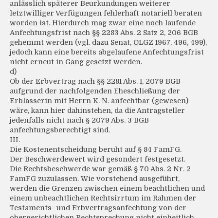
anlässlich späterer Beurkundungen weiterer
letztwilliger Verfügungen fehlerhaft notariell beraten
worden ist. Hierdurch mag zwar eine noch laufende
Anfechtungsfrist nach §§ 2283 Abs. 2 Satz 2, 206 BGB
gehemmt werden (vgl. dazu Senat, OLGZ 1967, 496, 499),
jedoch kann eine bereits abgelaufene Anfechtungsfrist
nicht erneut in Gang gesetzt werden.
d)
Ob der Erbvertrag nach §§ 2281 Abs. 1, 2079 BGB
aufgrund der nachfolgenden Eheschließung der
Erblasserin mit Herrn K. N. anfechtbar (gewesen)
wäre, kann hier dahinstehen, da die Antragsteller
jedenfalls nicht nach § 2079 Abs. 3 BGB
anfechtungsberechtigt sind.
III.
Die Kostenentscheidung beruht auf § 84 FamFG.
Der Beschwerdewert wird gesondert festgesetzt.
Die Rechtsbeschwerde war gemäß § 70 Abs. 2 Nr. 2
FamFG zuzulassen. Wie vorstehend ausgeführt,
werden die Grenzen zwischen einem beachtlichen und
einem unbeachtlichen Rechtsirrtum im Rahmen der
Testaments- und Erbvertragsanfechtung von der
obergerichtlichen Rechtsprechung nicht einheitlich