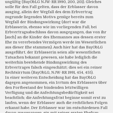
ungültig (BayObLG NJW-RR 1990, 200, 201). Gleiches
solle für den Fall gelten, dass der Erblasser davon
ausging, allein der Wegfall des dem Erbvertrag
zugrunde liegenden Motivs genüge bereits zum
Wegfall der Bindungswirkung (dort war die
Erblasserin, ebenso wie im vorliegenden Fall, bei
Erbvertragsabschluss davon ausgegangen, das von ihr
[auch] an die Kinder des Ehemannes aus dessen erster
Ehe zu vererbendes Vermögen werde im Wesentlichen
aus dieser Ehe stammen). Auch hier hat das BayObLG
ausgeführt, der Erblasserin seien alle wesentlichen
Tatsachen bekannt gewesen, sie habe lediglich die
weiterhin bestehende Bindungswirkung des
Erbvertrages falsch eingeschätzt; dies sei ein reiner
Rechtsirrtum (BayObLG, NJW-RR 1991, 454, 455).
In einer weiteren Entscheidung hat das BayObLG
dagegen angenommen, ein Irrtum des Erblassers über
den Fortbestand der bindenden letztwilligen
Verfügung und die Anfechtungsbedürftigkeit sei
beachtlich; die Anfechtungsfrist beginne somit erst zu
laufen, wenn der Erblasser auch die rechtlichen Folgen
erkannt habe. Der Erblasser war im entschiedenen Fall
davon ausgegangen, ein mit seiner ersten Ehefrau