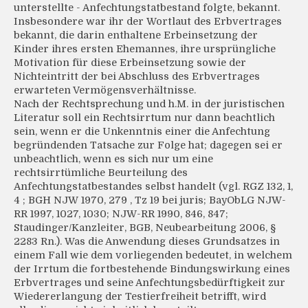
unterstellte - Anfechtungstatbestand folgte, bekannt.
Insbesondere war ihr der Wortlaut des Erbvertrages
bekannt, die darin enthaltene Erbeinsetzung der
Kinder ihres ersten Ehemannes, ihre ursprüngliche
Motivation für diese Erbeinsetzung sowie der
Nichteintritt der bei Abschluss des Erbvertrages
erwarteten Vermögensverhältnisse.
Nach der Rechtsprechung und h.M. in der juristischen
Literatur soll ein Rechtsirrtum nur dann beachtlich
sein, wenn er die Unkenntnis einer die Anfechtung
begründenden Tatsache zur Folge hat; dagegen sei er
unbeachtlich, wenn es sich nur um eine
rechtsirrtümliche Beurteilung des
Anfechtungstatbestandes selbst handelt (vgl. RGZ 132, 1,
4 ; BGH NJW 1970, 279 , Tz 19 bei juris; BayObLG NJW-
RR 1997, 1027, 1030; NJW-RR 1990, 846, 847;
Staudinger/Kanzleiter, BGB, Neubearbeitung 2006, §
2283 Rn.). Was die Anwendung dieses Grundsatzes in
einem Fall wie dem vorliegenden bedeutet, in welchem
der Irrtum die fortbestehende Bindungswirkung eines
Erbvertrages und seine Anfechtungsbedürftigkeit zur
Wiedererlangung der Testierfreiheit betrifft, wird