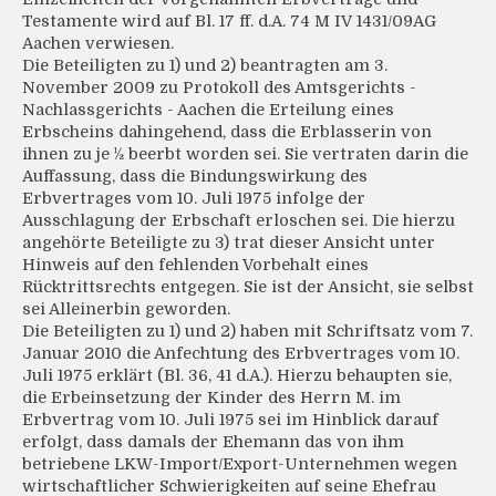
Testamente wird auf Bl. 17 ff. d.A. 74 M IV 1431/09AG
Aachen verwiesen.
Die Beteiligten zu 1) und 2) beantragten am 3.
November 2009 zu Protokoll des Amtsgerichts -
Nachlassgerichts - Aachen die Erteilung eines
Erbscheins dahingehend, dass die Erblasserin von
ihnen zu je ½ beerbt worden sei. Sie vertraten darin die
Auffassung, dass die Bindungswirkung des
Erbvertrages vom 10. Juli 1975 infolge der
Ausschlagung der Erbschaft erloschen sei. Die hierzu
angehörte Beteiligte zu 3) trat dieser Ansicht unter
Hinweis auf den fehlenden Vorbehalt eines
Rücktrittsrechts entgegen. Sie ist der Ansicht, sie selbst
sei Alleinerbin geworden.
Die Beteiligten zu 1) und 2) haben mit Schriftsatz vom 7.
Januar 2010 die Anfechtung des Erbvertrages vom 10.
Juli 1975 erklärt (Bl. 36, 41 d.A.). Hierzu behaupten sie,
die Erbeinsetzung der Kinder des Herrn M. im
Erbvertrag vom 10. Juli 1975 sei im Hinblick darauf
erfolgt, dass damals der Ehemann das von ihm
betriebene LKW-Import/Export-Unternehmen wegen
wirtschaftlicher Schwierigkeiten auf seine Ehefrau