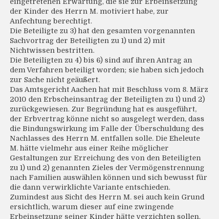
eingetretenen Erwartung, die sie zur Erbeinsetzung
der Kinder des Herrn M. motiviert habe, zur
Anfechtung berechtigt.
Die Beteiligte zu 3) hat den gesamten vorgenannten
Sachvortrag der Beteiligten zu 1) und 2) mit
Nichtwissen bestritten.
Die Beteiligten zu 4) bis 6) sind auf ihren Antrag an
dem Verfahren beteiligt worden; sie haben sich jedoch
zur Sache nicht geäußert.
Das Amtsgericht Aachen hat mit Beschluss vom 8. März
2010 den Erbscheinsantrag der Beteiligten zu 1) und 2)
zurückgewiesen. Zur Begründung hat es ausgeführt,
der Erbvertrag könne nicht so ausgelegt werden, dass
die Bindungswirkung im Falle der Überschuldung des
Nachlasses des Herrn M. entfallen solle. Die Eheleute
M. hätte vielmehr aus einer Reihe möglicher
Gestaltungen zur Erreichung des von den Beteiligten
zu 1) und 2) genannten Zieles der Vermögenstrennung
nach Familien auswählen können und sich bewusst für
die dann verwirklichte Variante entschieden.
Zumindest aus Sicht des Herrn M. sei auch kein Grund
ersichtlich, warum dieser auf eine zwingende
Erbeinsetzung seiner Kinder hätte verzichten sollen.