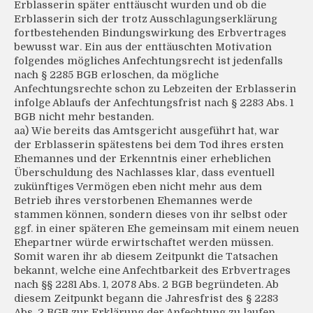
Erblasserin später enttäuscht wurden und ob die
Erblasserin sich der trotz Ausschlagungserklärung
fortbestehenden Bindungswirkung des Erbvertrages
bewusst war. Ein aus der enttäuschten Motivation
folgendes mögliches Anfechtungsrecht ist jedenfalls
nach § 2285 BGB erloschen, da mögliche
Anfechtungsrechte schon zu Lebzeiten der Erblasserin
infolge Ablaufs der Anfechtungsfrist nach § 2283 Abs. 1
BGB nicht mehr bestanden.
aa) Wie bereits das Amtsgericht ausgeführt hat, war
der Erblasserin spätestens bei dem Tod ihres ersten
Ehemannes und der Erkenntnis einer erheblichen
Überschuldung des Nachlasses klar, dass eventuell
zukünftiges Vermögen eben nicht mehr aus dem
Betrieb ihres verstorbenen Ehemannes werde
stammen können, sondern dieses von ihr selbst oder
ggf. in einer späteren Ehe gemeinsam mit einem neuen
Ehepartner würde erwirtschaftet werden müssen.
Somit waren ihr ab diesem Zeitpunkt die Tatsachen
bekannt, welche eine Anfechtbarkeit des Erbvertrages
nach §§ 2281 Abs. 1, 2078 Abs. 2 BGB begründeten. Ab
diesem Zeitpunkt begann die Jahresfrist des § 2283
Abs. 2 BGB zur Erklärung der Anfechtung zu laufen.