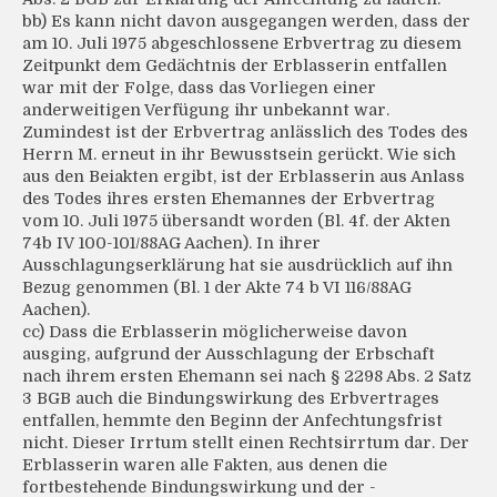
bb) Es kann nicht davon ausgegangen werden, dass der
am 10. Juli 1975 abgeschlossene Erbvertrag zu diesem
Zeitpunkt dem Gedächtnis der Erblasserin entfallen
war mit der Folge, dass das Vorliegen einer
anderweitigen Verfügung ihr unbekannt war.
Zumindest ist der Erbvertrag anlässlich des Todes des
Herrn M. erneut in ihr Bewusstsein gerückt. Wie sich
aus den Beiakten ergibt, ist der Erblasserin aus Anlass
des Todes ihres ersten Ehemannes der Erbvertrag
vom 10. Juli 1975 übersandt worden (Bl. 4f. der Akten
74b IV 100-101/88AG Aachen). In ihrer
Ausschlagungserklärung hat sie ausdrücklich auf ihn
Bezug genommen (Bl. 1 der Akte 74 b VI 116/88AG
Aachen).
cc) Dass die Erblasserin möglicherweise davon
ausging, aufgrund der Ausschlagung der Erbschaft
nach ihrem ersten Ehemann sei nach § 2298 Abs. 2 Satz
3 BGB auch die Bindungswirkung des Erbvertrages
entfallen, hemmte den Beginn der Anfechtungsfrist
nicht. Dieser Irrtum stellt einen Rechtsirrtum dar. Der
Erblasserin waren alle Fakten, aus denen die
fortbestehende Bindungswirkung und der -