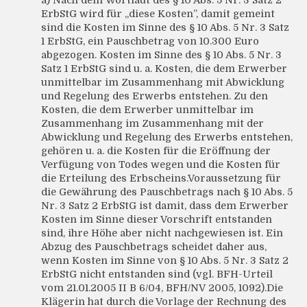
a) Nach dem Wortlaut des § 10 Abs. 5 Nr. 3 Satz 2
ErbStG wird für „diese Kosten”, damit gemeint
sind die Kosten im Sinne des § 10 Abs. 5 Nr. 3 Satz
1 ErbStG, ein Pauschbetrag von 10.300 Euro
abgezogen. Kosten im Sinne des § 10 Abs. 5 Nr. 3
Satz 1 ErbStG sind u. a. Kosten, die dem Erwerber
unmittelbar im Zusammenhang mit Abwicklung
und Regelung des Erwerbs entstehen. Zu den
Kosten, die dem Erwerber unmittelbar im
Zusammenhang im Zusammenhang mit der
Abwicklung und Regelung des Erwerbs entstehen,
gehören u. a. die Kosten für die Eröffnung der
Verfügung von Todes wegen und die Kosten für
die Erteilung des Erbscheins.Voraussetzung für
die Gewährung des Pauschbetrags nach § 10 Abs. 5
Nr. 3 Satz 2 ErbStG ist damit, dass dem Erwerber
Kosten im Sinne dieser Vorschrift entstanden
sind, ihre Höhe aber nicht nachgewiesen ist. Ein
Abzug des Pauschbetrags scheidet daher aus,
wenn Kosten im Sinne von § 10 Abs. 5 Nr. 3 Satz 2
ErbStG nicht entstanden sind (vgl. BFH-Urteil
vom 21.01.2005 II B 6/04, BFH/NV 2005, 1092).Die
Klägerin hat durch die Vorlage der Rechnung des