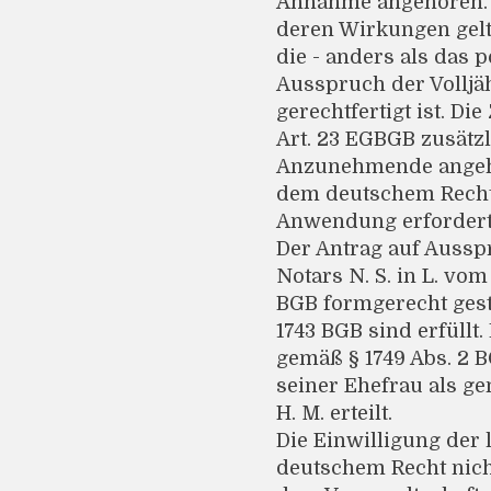
Annahme angehören.
deren Wirkungen gelte
die - anders als das p
Ausspruch der Volljäh
gerechtfertigt ist. D
Art. 23 EGBGB zusätz
Anzunehmende angehö
dem deutschem Recht
Anwendung erfordert
Der Antrag auf Auss
Notars N. S. in L. vom 
BGB formgerecht geste
1743 BGB sind erfüll
gemäß § 1749 Abs. 2 
seiner Ehefrau als ge
H. M. erteilt.
Die Einwilligung der
deutschem Recht nicht