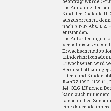
beantragt wurde (Prüt
Die Annahme der am ..
Kind der Eheleute H. G
auszusprechen, denn 
nach § 1767 Abs. 1, 2. 
entstanden.
Die Anforderungen, di
Verhältnisses zu ste
Erwachsenenadoption 
Minderjährigenadopti
Erwachsenen wird wes
Bereitschaft zum gege
Eltern und Kinder üb
FamRZ 1980, 1158 ff .
141, OLG München Beck
kann auch mit einem 
tatsächliches Zusamm
eine dauernde innere,