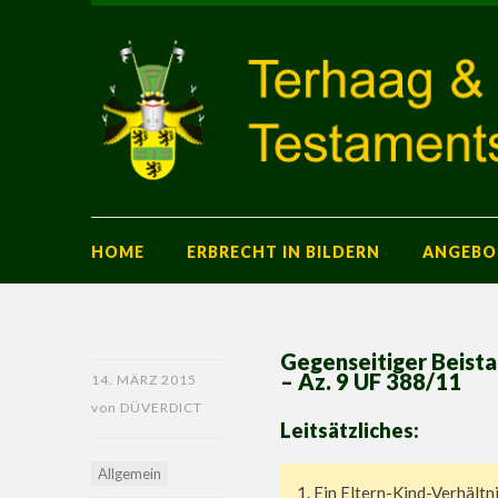
HOME
ERBRECHT IN BILDERN
ANGEBO
Gegenseitiger Beist
– Az. 9 UF 388/11
14. MÄRZ 2015
von
DÜVERDICT
Leitsätzliches:
Allgemein
1. Ein Eltern-Kind-Verhält