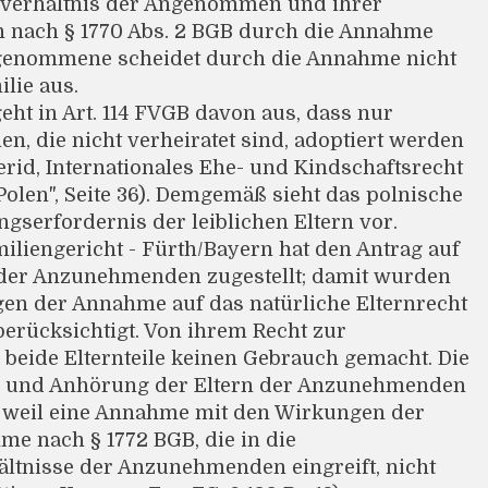
verhältnis der Angenommen und ihrer
nach § 1770 Abs. 2 BGB durch die Annahme
ngenommene scheidet durch die Annahme nicht
lie aus.
eht in Art. 114 FVGB davon aus, dass nur
n, die nicht verheiratet sind, adoptiert werden
id, Internationales Ehe- und Kindschaftsrecht
Polen", Seite 36). Demgemäß sieht das polnische
gserfordernis der leiblichen Eltern vor.
iliengericht - Fürth/Bayern hat den Antrag auf
der Anzunehmenden zugestellt; damit wurden
n der Annahme auf das natürliche Elternrecht
 berücksichtigt. Von ihrem Recht zur
beide Elternteile keinen Gebrauch gemacht. Die
ng und Anhörung der Eltern der Anzunehmenden
h, weil eine Annahme mit den Wirkungen der
e nach § 1772 BGB, die in die
ltnisse der Anzunehmenden eingreift, nicht