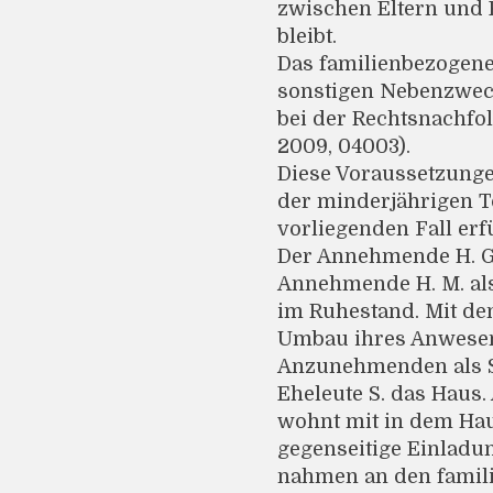
zwischen Eltern und 
bleibt.
Das familienbezogen
sonstigen Nebenzweck
bei der Rechtsnachfo
2009, 04003).
Diese Voraussetzunge
der minderjährigen 
vorliegenden Fall erfü
Der Annehmende H. G. 
Annehmende H. M. als 
im Ruhestand. Mit de
Umbau ihres Anwesens 
Anzunehmenden als Sc
Eheleute S. das Haus
wohnt mit in dem Hau
gegenseitige Einladun
nahmen an den famili