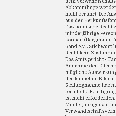
dem Verwandtschafts
Abkömmlinge werden 
nicht berührt. Die A
aus der Herkunftsfami
Das polnische Recht g
minderjährige Persone
können (Bergmann-Fer
Band XVI, Stichwort "
Recht kein Zustimmun
Das Amtsgericht - Fam
Annahme den Eltern 
mögliche Auswirkunge
der leiblichen Eltern
Stellungnahme haben 
förmliche Beteiligu
ist nicht erforderlic
Minderjährigenannahm
Verwandtschaftsverhä