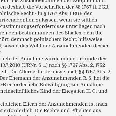
 Für das Zustandekommen der Adoption und
n deshalb die Vorschriften der §§ 1767 ff. BGB,
olnische Recht - in § 1767 Abs. 1 BGB den
rigenadoption zulassen, wenn sie sittlich
ie Zustimmungserfordernisse unterliegen nach
lich den Bestimmungen des Staates, dem die
rt, demnach polnischem Recht, hilfsweise
, soweit das Wohl der Anzunehmenden dessen
.
pruch der Annahme wurde in der Urkunde des
13.7.2010 (URNr. S ...) nach §§ 1767 Abs. 2, 1752
llt. Die Alterserfordernisse nach §§ 1767 Abs. 2,
t. Der Ehemann der Anzunehmenden R. S. hat die
BGB erforderliche Einwilligung zur Annahme
meinschaftliches Kind der Ehegatten H. G. und
 leiblichen Eltern der Anzunehmenden ist nach
 erforderlich. Die Rechte und Pflichten aus