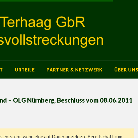
T
URTEILE
PARTNER & NETZWERK
ÜBER UN
and – OLG Nürnberg, Beschluss vom 08.06.2011
nis entsteht, wenn eine auf Dauer angelegte Bereitschaft zum