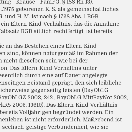
ting - Krause - FamFG, § 188 Rn 13).
.1975 geborenen K. S. als gemeinschaftliches
. und H. M. ist nach § 1768 Abs. 1 BGB
ein Eltern-Kind-Verhältnis, das die Annahme
Halbsatz BGB sittlich rechtfertigt, ist bereits
e an das Bestehen eines Eltern-Kind-
llen sind, können naturgemäß im Rahmen der
nicht dieselben sein wie bei der
on. Das Eltern-Kind-Verhältnis unter
entlich durch eine auf Dauer angelegte
nseitigen Beistand geprägt, den sich leibliche
licherweise gegenseitig leisten (BayObLG
, BayObLGZ 2002, 243 , BayObLG MittBayNot 2003,
RS 2005, 13619). Das Eltern-Kind-Verhältnis
bereits Volljährigen begründet werden. Ein
enleben ist nicht erforderlich. Maßgebend ist
 seelisch-geistige Verbundenheit, wie sie