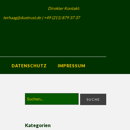
Direkter Kontakt:
terhaag@duetrust.de | +49 (211) 879 37 37
S
DATENSCHUTZ
IMPRESSUM
Kategorien