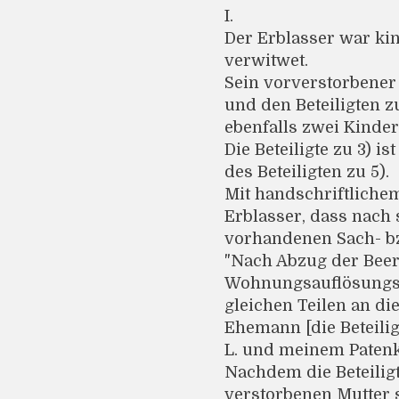
I.
Der Erblasser war ki
verwitwet.
Sein vorverstorbener 
und den Beteiligten z
ebenfalls zwei Kinder,
Die Beteiligte zu 3) i
des Beteiligten zu 5).
Mit handschriftlichem
Erblasser, dass nach
vorhandenen Sach- bzw
"Nach Abzug der Beer
Wohnungsauflösungsko
gleichen Teilen an d
Ehemann [die Beteilig
L. und meinem Patenkin
Nachdem die Beteiligte
verstorbenen Mutter s