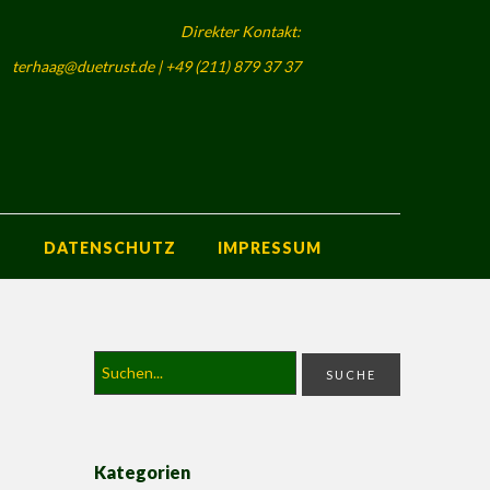
Direkter Kontakt:
terhaag@duetrust.de | +49 (211) 879 37 37
S
DATENSCHUTZ
IMPRESSUM
Kategorien