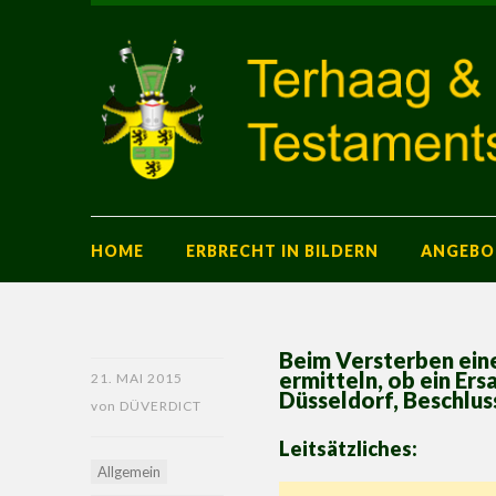
HOME
ERBRECHT IN BILDERN
ANGEBO
Beim Versterben ein
ermitteln, ob ein Ers
21. MAI 2015
Düsseldorf, Beschlus
von
DÜVERDICT
Leitsätzliches:
Allgemein