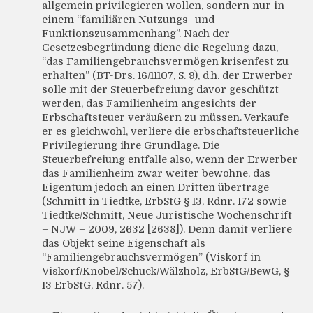
allgemein privilegieren wollen, sondern nur in
einem “familiären Nutzungs- und
Funktionszusammenhang”. Nach der
Gesetzesbegründung diene die Regelung dazu,
“das Familiengebrauchsvermögen krisenfest zu
erhalten” (BT-Drs. 16/11107, S. 9), d.h. der Erwerber
solle mit der Steuerbefreiung davor geschützt
werden, das Familienheim angesichts der
Erbschaftsteuer veräußern zu müssen. Verkaufe
er es gleichwohl, verliere die erbschaftsteuerliche
Privilegierung ihre Grundlage. Die
Steuerbefreiung entfalle also, wenn der Erwerber
das Familienheim zwar weiter bewohne, das
Eigentum jedoch an einen Dritten übertrage
(Schmitt in Tiedtke, ErbStG § 13, Rdnr. 172 sowie
Tiedtke/Schmitt, Neue Juristische Wochenschrift
– NJW – 2009, 2632 [2638]). Denn damit verliere
das Objekt seine Eigenschaft als
“Familiengebrauchsvermögen” (Viskorf in
Viskorf/Knobel/Schuck/Wälzholz, ErbStG/BewG, §
13 ErbStG, Rdnr. 57).