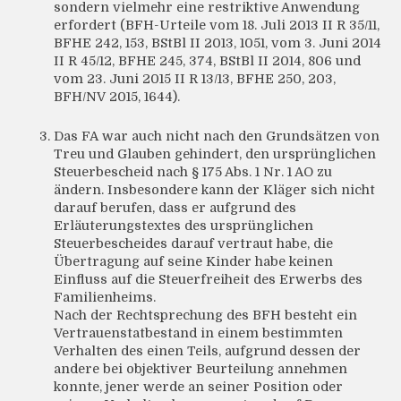
sondern vielmehr eine restriktive Anwendung
erfordert (BFH-Urteile vom 18. Juli 2013 II R 35/11,
BFHE 242, 153, BStBl II 2013, 1051, vom 3. Juni 2014
II R 45/12, BFHE 245, 374, BStBl II 2014, 806 und
vom 23. Juni 2015 II R 13/13, BFHE 250, 203,
BFH/NV 2015, 1644).
Das FA war auch nicht nach den Grundsätzen von
Treu und Glauben gehindert, den ursprünglichen
Steuerbescheid nach § 175 Abs. 1 Nr. 1 AO zu
ändern. Insbesondere kann der Kläger sich nicht
darauf berufen, dass er aufgrund des
Erläuterungstextes des ursprünglichen
Steuerbescheides darauf vertraut habe, die
Übertragung auf seine Kinder habe keinen
Einfluss auf die Steuerfreiheit des Erwerbs des
Familienheims.
Nach der Rechtsprechung des BFH besteht ein
Vertrauenstatbestand in einem bestimmten
Verhalten des einen Teils, aufgrund dessen der
andere bei objektiver Beurteilung annehmen
konnte, jener werde an seiner Position oder