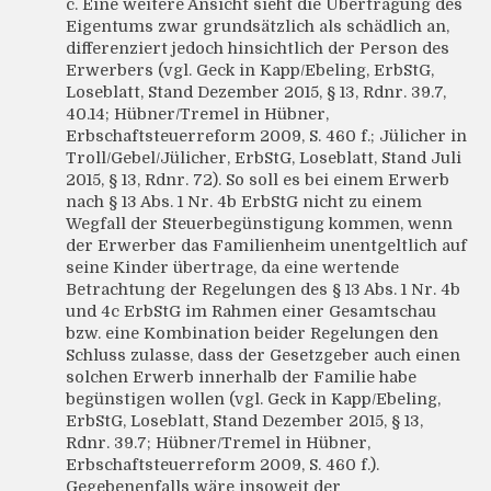
c. Eine weitere Ansicht sieht die Übertragung des
Eigentums zwar grundsätzlich als schädlich an,
differenziert jedoch hinsichtlich der Person des
Erwerbers (vgl. Geck in Kapp/Ebeling, ErbStG,
Loseblatt, Stand Dezember 2015, § 13, Rdnr. 39.7,
40.14; Hübner/Tremel in Hübner,
Erbschaftsteuerreform 2009, S. 460 f.; Jülicher in
Troll/Gebel/Jülicher, ErbStG, Loseblatt, Stand Juli
2015, § 13, Rdnr. 72). So soll es bei einem Erwerb
nach § 13 Abs. 1 Nr. 4b ErbStG nicht zu einem
Wegfall der Steuerbegünstigung kommen, wenn
der Erwerber das Familienheim unentgeltlich auf
seine Kinder übertrage, da eine wertende
Betrachtung der Regelungen des § 13 Abs. 1 Nr. 4b
und 4c ErbStG im Rahmen einer Gesamtschau
bzw. eine Kombination beider Regelungen den
Schluss zulasse, dass der Gesetzgeber auch einen
solchen Erwerb innerhalb der Familie habe
begünstigen wollen (vgl. Geck in Kapp/Ebeling,
ErbStG, Loseblatt, Stand Dezember 2015, § 13,
Rdnr. 39.7; Hübner/Tremel in Hübner,
Erbschaftsteuerreform 2009, S. 460 f.).
Gegebenenfalls wäre insoweit der