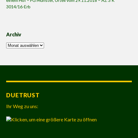
einem Hof – FG Münster, Urteil vom 29.11.2018 – Az. 3 K
3014/16-Erb
Archiv
Archiv
DUETRUST
Ihr Weg zu uns: