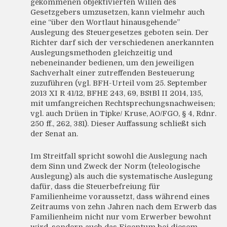
gekommenen objektivierten Willen des
Gesetzgebers umzusetzen, kann vielmehr auch
eine “über den Wortlaut hinausgehende”
Auslegung des Steuergesetzes geboten sein. Der
Richter darf sich der verschiedenen anerkannten
Auslegungsmethoden gleichzeitig und
nebeneinander bedienen, um den jeweiligen
Sachverhalt einer zutreffenden Besteuerung
zuzuführen (vgl. BFH-Urteil vom 25. September
2013 XI R 41/12, BFHE 243, 69, BStBl II 2014, 135,
mit umfangreichen Rechtsprechungsnachweisen;
vgl. auch Drüen in Tipke/ Kruse, AO/FGO, § 4, Rdnr.
250 ff., 262, 381). Dieser Auffassung schließt sich
der Senat an.
Im Streitfall spricht sowohl die Auslegung nach
dem Sinn und Zweck der Norm (teleologische
Auslegung) als auch die systematische Auslegung
dafür, dass die Steuerbefreiung für
Familienheime voraussetzt, dass während eines
Zeitraums von zehn Jahren nach dem Erwerb das
Familienheim nicht nur vom Erwerber bewohnt
wird, sondern auch das Eigentum bei diesem