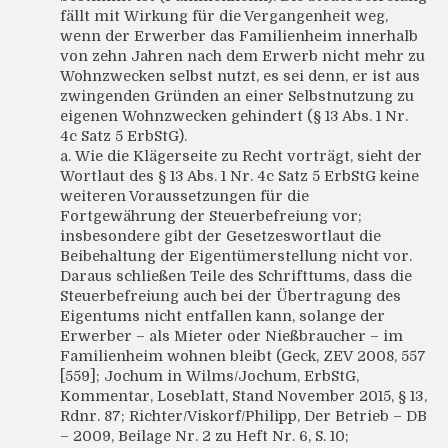
fällt mit Wirkung für die Vergangenheit weg,
wenn der Erwerber das Familienheim innerhalb
von zehn Jahren nach dem Erwerb nicht mehr zu
Wohnzwecken selbst nutzt, es sei denn, er ist aus
zwingenden Gründen an einer Selbstnutzung zu
eigenen Wohnzwecken gehindert (§ 13 Abs. 1 Nr.
4c Satz 5 ErbStG).
a. Wie die Klägerseite zu Recht vorträgt, sieht der
Wortlaut des § 13 Abs. 1 Nr. 4c Satz 5 ErbStG keine
weiteren Voraussetzungen für die
Fortgewährung der Steuerbefreiung vor;
insbesondere gibt der Gesetzeswortlaut die
Beibehaltung der Eigentümerstellung nicht vor.
Daraus schließen Teile des Schrifttums, dass die
Steuerbefreiung auch bei der Übertragung des
Eigentums nicht entfallen kann, solange der
Erwerber – als Mieter oder Nießbraucher – im
Familienheim wohnen bleibt (Geck, ZEV 2008, 557
[559]; Jochum in Wilms/Jochum, ErbStG,
Kommentar, Loseblatt, Stand November 2015, § 13,
Rdnr. 87; Richter/Viskorf/Philipp, Der Betrieb – DB
– 2009, Beilage Nr. 2 zu Heft Nr. 6, S. 10;