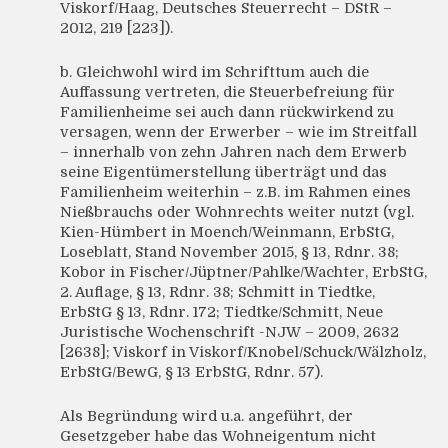
Viskorf/Haag, Deutsches Steuerrecht – DStR –
2012, 219 [223]).
b. Gleichwohl wird im Schrifttum auch die
Auffassung vertreten, die Steuerbefreiung für
Familienheime sei auch dann rückwirkend zu
versagen, wenn der Erwerber – wie im Streitfall
– innerhalb von zehn Jahren nach dem Erwerb
seine Eigentümerstellung überträgt und das
Familienheim weiterhin – z.B. im Rahmen eines
Nießbrauchs oder Wohnrechts weiter nutzt (vgl.
Kien-Hümbert in Moench/Weinmann, ErbStG,
Loseblatt, Stand November 2015, § 13, Rdnr. 38;
Kobor in Fischer/Jüptner/Pahlke/Wachter, ErbStG,
2. Auflage, § 13, Rdnr. 38; Schmitt in Tiedtke,
ErbStG § 13, Rdnr. 172; Tiedtke/Schmitt, Neue
Juristische Wochenschrift -NJW – 2009, 2632
[2638]; Viskorf in Viskorf/Knobel/Schuck/Wälzholz,
ErbStG/BewG, § 13 ErbStG, Rdnr. 57).
Als Begründung wird u.a. angeführt, der
Gesetzgeber habe das Wohneigentum nicht