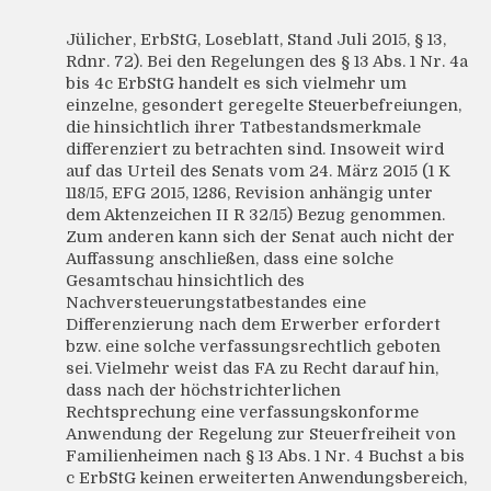
Jülicher, ErbStG, Loseblatt, Stand Juli 2015, § 13,
Rdnr. 72). Bei den Regelungen des § 13 Abs. 1 Nr. 4a
bis 4c ErbStG handelt es sich vielmehr um
einzelne, gesondert geregelte Steuerbefreiungen,
die hinsichtlich ihrer Tatbestandsmerkmale
differenziert zu betrachten sind. Insoweit wird
auf das Urteil des Senats vom 24. März 2015 (1 K
118/15, EFG 2015, 1286, Revision anhängig unter
dem Aktenzeichen II R 32/15) Bezug genommen.
Zum anderen kann sich der Senat auch nicht der
Auffassung anschließen, dass eine solche
Gesamtschau hinsichtlich des
Nachversteuerungstatbestandes eine
Differenzierung nach dem Erwerber erfordert
bzw. eine solche verfassungsrechtlich geboten
sei. Vielmehr weist das FA zu Recht darauf hin,
dass nach der höchstrichterlichen
Rechtsprechung eine verfassungskonforme
Anwendung der Regelung zur Steuerfreiheit von
Familienheimen nach § 13 Abs. 1 Nr. 4 Buchst a bis
c ErbStG keinen erweiterten Anwendungsbereich,