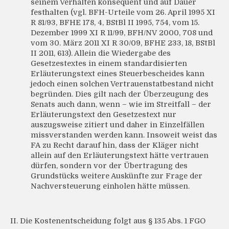
seinem Verhalten konsequent und auf Dauer
festhalten (vgl. BFH-Urteile vom 26. April 1995 XI
R 81/93, BFHE 178, 4, BStBl II 1995, 754, vom 15.
Dezember 1999 XI R 11/99, BFH/NV 2000, 708 und
vom 30. März 2011 XI R 30/09, BFHE 233, 18, BStBl
II 2011, 613). Allein die Wiedergabe des
Gesetzestextes in einem standardisierten
Erläuterungstext eines Steuerbescheides kann
jedoch einen solchen Vertrauenstatbestand nicht
begründen. Dies gilt nach der Überzeugung des
Senats auch dann, wenn – wie im Streitfall – der
Erläuterungstext den Gesetzestext nur
auszugsweise zitiert und daher in Einzelfällen
missverstanden werden kann. Insoweit weist das
FA zu Recht darauf hin, dass der Kläger nicht
allein auf den Erläuterungstext hätte vertrauen
dürfen, sondern vor der Übertragung des
Grundstücks weitere Auskünfte zur Frage der
Nachversteuerung einholen hätte müssen.
II. Die Kostenentscheidung folgt aus § 135 Abs. 1 FGO