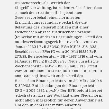
Im Steuerrecht, als Bereich der
Eingriffsverwaltung, ist zudem zu beachten, dass
es nach dem rechtstaatlich gebotenen
Gesetzesvorbehalt einer normierten
Ermächtigungsgrundlage bedarf, die die
Belastung des Steuerpflichtigen mit einer
steuerlichen Abgabe ausdrücklich vorsieht
(teilweise mit anderen Begründungen: Urteil des
Bundesverfassungsgericht – BVerfG – vom 24.
Januar 1962 1 BvR 232/60, BVerfGE 13, 318 [328],
Beschlüsse des BVerfG vom 20. Mai 1988 1 BvR
273/88, Betriebsberater – BB – 1988, 1716 und vom
14. August 1996 2 BvR 2088/93, Neue Juristische
Wochenschrift – NJW – 1996, 3146; BFH-Urteil
vom 21. Juli 1999 I R 141/97, BFHE 190, 100, BStBl II
1999, 832; vgl. insoweit auch Urteil des
Hessischen Finanzgerichts vom 24. März 2009 8
K 399/02, Entscheidungen der Finanzgerichte –
EFG – 2009, 1885, m.w.N.). Der BFH betont hierbei
jedoch stets, dass der Wortlaut einer Steuernorm
nicht allein maßgeblich für deren Anwendung ist.
Um den in dem Gesetz zum Ausdruck