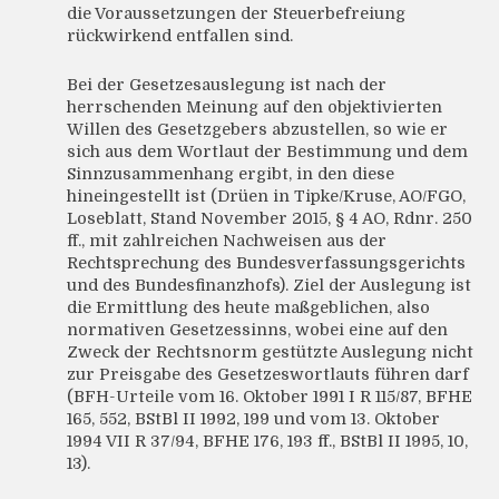
die Voraussetzungen der Steuerbefreiung
rückwirkend entfallen sind.
Bei der Gesetzesauslegung ist nach der
herrschenden Meinung auf den objektivierten
Willen des Gesetzgebers abzustellen, so wie er
sich aus dem Wortlaut der Bestimmung und dem
Sinnzusammenhang ergibt, in den diese
hineingestellt ist (Drüen in Tipke/Kruse, AO/FGO,
Loseblatt, Stand November 2015, § 4 AO, Rdnr. 250
ff., mit zahlreichen Nachweisen aus der
Rechtsprechung des Bundesverfassungsgerichts
und des Bundesfinanzhofs). Ziel der Auslegung ist
die Ermittlung des heute maßgeblichen, also
normativen Gesetzessinns, wobei eine auf den
Zweck der Rechtsnorm gestützte Auslegung nicht
zur Preisgabe des Gesetzeswortlauts führen darf
(BFH-Urteile vom 16. Oktober 1991 I R 115/87, BFHE
165, 552, BStBl II 1992, 199 und vom 13. Oktober
1994 VII R 37/94, BFHE 176, 193 ff., BStBl II 1995, 10,
13).