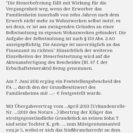
“Die Steuerbefreiung fällt mit Wirkung für die
Vergangenheit weg, wenn der Erwerber das
Familienheim innerhalb von zehn Jahren nach dem
Erwerb nicht mehr zu Wohnzwecken selbst nutzt, es
sei denn, er ist aus zwingenden Gründen an einer
Selbstnutzung zu eigenen Wohnzwecken gehindert. Die
Aufgabe der Selbstnutzung ist nach § 153 Abs. 2 AO
anzeigepflichtig. Die Anzeige ist unverzüglich an das
Finanzamt zu richten.” Hinsichtlich der weiteren
Einzelheiten der Steuerfestsetzung wird auf die
Aktenausfertigung des Bescheides (Bl. 37 f. der
Erbschaftsteuerakte) Bezug genommen.
Am 7. Juni 2011 erging ein Feststellungsbescheid des
FA …, durch den der Grundbesitzwert des
Familienheims mit …,– € festgestellt wurde.
Mit Übergabevertrag vom …April 2013 (Urkundenrolle-
Nr. …/2013 des Notars …) übertrug der Kläger das
streitgegenständliche Grundstück an seinen Sohn T
und seine Tochter K, geb. …, zum Miteigentumsanteil
von je ½, wobei er sich das Nießbrauchsrecht an dem