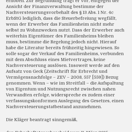
erhoben. Zur Begründung trägt er vor, entgegen der
Ansicht der Finanzverwaltung bestimme der
Nachversteuerungsvorbehalt des § 13 Abs. 1 Nr. 4c
ErbStG lediglich, dass die Steuerbefreiung wegfällt,
wenn der Erwerber das Familienheim nicht mehr
selbst zu Wohnzwecken nutzt. Dass der Erwerber auch
weiterhin Eigentümer des Familienheims bleiben
muss, bestimme die Regelung jedoch nicht. Hierauf
habe die Literatur bereits frühzeitig hingewiesen. So
solle sogar der Verkauf des Familienheims, verbunden
mit dem Abschluss eines Mietvertrages, keine
Nachversteuerung auslösen. Insoweit werde auf den
Aufsatz von Geck (Zeitschrift für Erbrecht und
Vermögensnachfolge – ZEV – 2008, 557 [559]) Bezug
genommen. Wenn – wie im Streitfall – die Aufspaltung
von Eigentum und Nutzungsrecht zwischen nahen
Verwandten erfolge, widerspreche es zudem einer
verfassungskonformen Auslegung des Gesetzes, einen
Nachversteuerungstatbestand anzunehmen.
Die Kläger beantragt sinngemäß,