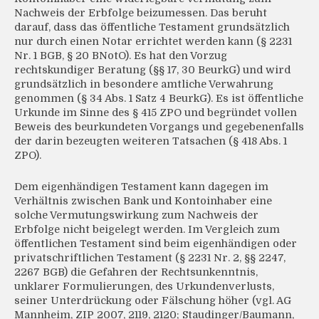
Nachweis der Erbfolge beizumessen. Das beruht
darauf, dass das öffentliche Testament grundsätzlich
nur durch einen Notar errichtet werden kann (§ 2231
Nr. 1 BGB, § 20 BNotO). Es hat den Vorzug
rechtskundiger Beratung (§§ 17, 30 BeurkG) und wird
grundsätzlich in besondere amtliche Verwahrung
genommen (§ 34 Abs. 1 Satz 4 BeurkG). Es ist öffentliche
Urkunde im Sinne des § 415 ZPO und begründet vollen
Beweis des beurkundeten Vorgangs und gegebenenfalls
der darin bezeugten weiteren Tatsachen (§ 418 Abs. 1
ZPO).
Dem eigenhändigen Testament kann dagegen im
Verhältnis zwischen Bank und Kontoinhaber eine
solche Vermutungswirkung zum Nachweis der
Erbfolge nicht beigelegt werden. Im Vergleich zum
öffentlichen Testament sind beim eigenhändigen oder
privatschriftlichen Testament (§ 2231 Nr. 2, §§ 2247,
2267 BGB) die Gefahren der Rechtsunkenntnis,
unklarer Formulierungen, des Urkundenverlusts,
seiner Unterdrückung oder Fälschung höher (vgl. AG
Mannheim, ZIP 2007, 2119, 2120; Staudinger/Baumann,