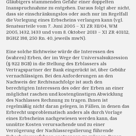
Gläubigers stammenden Gefahr einer doppelten
Inanspruchnahme zu entgehen. Daraus folgt aber nicht,
dass sie einschränkungslos oder auch nur im Regelfall
die Vorlegung eines Erbscheins verlangen kann (vgl.
Senatsurteile vom 7. Juni 2005 – XI ZR 311/04, WM
2005, 1432, 1433 und vom 8. Oktober 2013 – XI ZR 401/12,
BGHZ 198, 250 Rn. 40, jeweils mwN).
Eine solche Sichtweise würde die Interessen des
(wahren) Erben, der im Wege der Universalsukzession
(§ 922 BGB) in die Stellung des Erblassers als
Vertragspartner der Bank eingerückt ist, über Gebühr
vernachlässigen. Bei den Anforderungen an den
Nachweis der Rechtsnachfolge ist auch den
berechtigten Interessen des oder der Erben an einer
möglichst raschen und kostengünstigen Abwicklung
des Nachlasses Rechnung zu tragen. Ihnen ist
regelmäßig nicht daran gelegen, in Fällen, in denen das
Erbrecht unproblematisch anders als durch Vorlage
eines Erbscheins nachgewiesen werden kann, das
unnütze Kosten verursachende und zu einer
Verzögerung der Nachlassregulierung führende