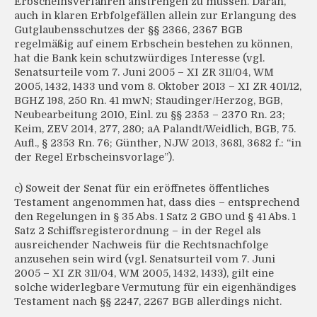
Erbscheinsverfahren anstrengen zu müssen. Daran,
auch in klaren Erbfolgefällen allein zur Erlangung des
Gutglaubensschutzes der §§ 2366, 2367 BGB
regelmäßig auf einem Erbschein bestehen zu können,
hat die Bank kein schutzwürdiges Interesse (vgl.
Senatsurteile vom 7. Juni 2005 – XI ZR 311/04, WM
2005, 1432, 1433 und vom 8. Oktober 2013 – XI ZR 401/12,
BGHZ 198, 250 Rn. 41 mwN; Staudinger/Herzog, BGB,
Neubearbeitung 2010, Einl. zu §§ 2353 – 2370 Rn. 23;
Keim, ZEV 2014, 277, 280; aA Palandt/Weidlich, BGB, 75.
Aufl., § 2353 Rn. 76; Günther, NJW 2013, 3681, 3682 f.: “in
der Regel Erbscheinsvorlage”).
c) Soweit der Senat für ein eröffnetes öffentliches
Testament angenommen hat, dass dies – entsprechend
den Regelungen in § 35 Abs. 1 Satz 2 GBO und § 41 Abs. 1
Satz 2 Schiffsregisterordnung – in der Regel als
ausreichender Nachweis für die Rechtsnachfolge
anzusehen sein wird (vgl. Senatsurteil vom 7. Juni
2005 – XI ZR 311/04, WM 2005, 1432, 1433), gilt eine
solche widerlegbare Vermutung für ein eigenhändiges
Testament nach §§ 2247, 2267 BGB allerdings nicht.