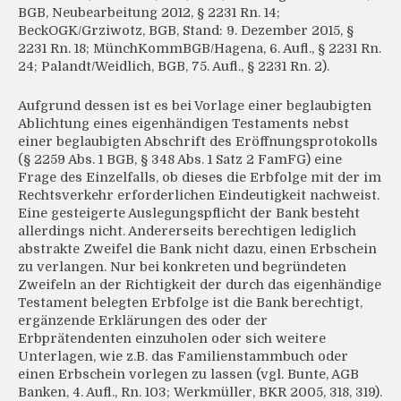
BGB, Neubearbeitung 2012, § 2231 Rn. 14;
BeckOGK/Grziwotz, BGB, Stand: 9. Dezember 2015, §
2231 Rn. 18; MünchKommBGB/Hagena, 6. Aufl., § 2231 Rn.
24; Palandt/Weidlich, BGB, 75. Aufl., § 2231 Rn. 2).
Aufgrund dessen ist es bei Vorlage einer beglaubigten
Ablichtung eines eigenhändigen Testaments nebst
einer beglaubigten Abschrift des Eröffnungsprotokolls
(§ 2259 Abs. 1 BGB, § 348 Abs. 1 Satz 2 FamFG) eine
Frage des Einzelfalls, ob dieses die Erbfolge mit der im
Rechtsverkehr erforderlichen Eindeutigkeit nachweist.
Eine gesteigerte Auslegungspflicht der Bank besteht
allerdings nicht. Andererseits berechtigen lediglich
abstrakte Zweifel die Bank nicht dazu, einen Erbschein
zu verlangen. Nur bei konkreten und begründeten
Zweifeln an der Richtigkeit der durch das eigenhändige
Testament belegten Erbfolge ist die Bank berechtigt,
ergänzende Erklärungen des oder der
Erbprätendenten einzuholen oder sich weitere
Unterlagen, wie z.B. das Familienstammbuch oder
einen Erbschein vorlegen zu lassen (vgl. Bunte, AGB
Banken, 4. Aufl., Rn. 103; Werkmüller, BKR 2005, 318, 319).