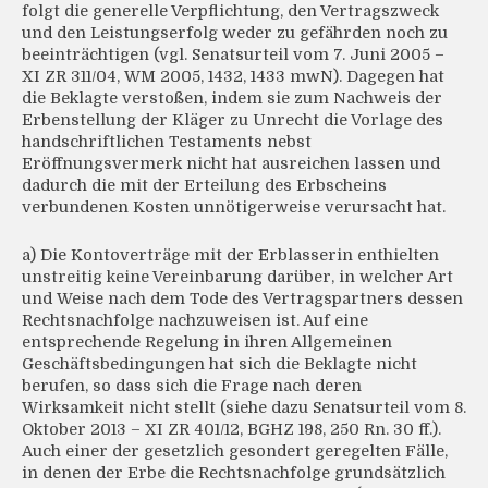
folgt die generelle Verpflichtung, den Vertragszweck
und den Leistungserfolg weder zu gefährden noch zu
beeinträchtigen (vgl. Senatsurteil vom 7. Juni 2005 –
XI ZR 311/04, WM 2005, 1432, 1433 mwN). Dagegen hat
die Beklagte verstoßen, indem sie zum Nachweis der
Erbenstellung der Kläger zu Unrecht die Vorlage des
handschriftlichen Testaments nebst
Eröffnungsvermerk nicht hat ausreichen lassen und
dadurch die mit der Erteilung des Erbscheins
verbundenen Kosten unnötigerweise verursacht hat.
a) Die Kontoverträge mit der Erblasserin enthielten
unstreitig keine Vereinbarung darüber, in welcher Art
und Weise nach dem Tode des Vertragspartners dessen
Rechtsnachfolge nachzuweisen ist. Auf eine
entsprechende Regelung in ihren Allgemeinen
Geschäftsbedingungen hat sich die Beklagte nicht
berufen, so dass sich die Frage nach deren
Wirksamkeit nicht stellt (siehe dazu Senatsurteil vom 8.
Oktober 2013 – XI ZR 401/12, BGHZ 198, 250 Rn. 30 ff.).
Auch einer der gesetzlich gesondert geregelten Fälle,
in denen der Erbe die Rechtsnachfolge grundsätzlich