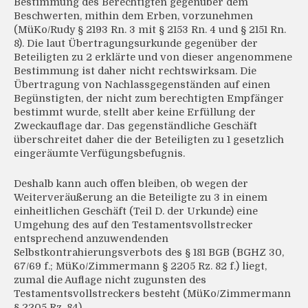
Bestimmung des Berechtigten gegenüber dem
Beschwerten, mithin dem Erben, vorzunehmen
(MüKo/Rudy § 2193 Rn. 3 mit § 2153 Rn. 4 und § 2151 Rn.
8). Die laut Übertragungsurkunde gegenüber der
Beteiligten zu 2 erklärte und von dieser angenommene
Bestimmung ist daher nicht rechtswirksam. Die
Übertragung von Nachlassgegenständen auf einen
Begünstigten, der nicht zum berechtigten Empfänger
bestimmt wurde, stellt aber keine Erfüllung der
Zweckauflage dar. Das gegenständliche Geschäft
überschreitet daher die der Beteiligten zu 1 gesetzlich
eingeräumte Verfügungsbefugnis.
Deshalb kann auch offen bleiben, ob wegen der
Weiterveräußerung an die Beteiligte zu 3 in einem
einheitlichen Geschäft (Teil D. der Urkunde) eine
Umgehung des auf den Testamentsvollstrecker
entsprechend anzuwendenden
Selbstkontrahierungsverbots des § 181 BGB (BGHZ 30,
67/69 f.; MüKo/Zimmermann § 2205 Rz. 82 f.) liegt,
zumal die Auflage nicht zugunsten des
Testamentsvollstreckers besteht (MüKo/Zimmermann
§ 2205 Rz. 84).