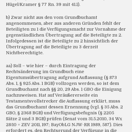
Hügel/Kramer § 77 Rn. 39 mit 41.1).
b) Zwar nicht aus den vom Grundbuchamt
angenommenen, aber aus anderen Gründen fehlt der
Beteiligten zu 1 die Verfügungsmacht zur Vornahme der
gegenständlichen Übertragung auf die Beteiligte zu 2.
Infolgedessen ist die Beteiligte zu 2 hinsichtlich der
Übertragung auf die Beteiligte zu 3 derzeit
Nichtberechtigte.
aa) Soll – wie hier – durch Eintragung der
Rechtsänderung im Grundbuch eine
Eigentumsübertragung aufgrund Auflassung (§ 873
Abs. 1, § 925 Abs. 1 BGB) vollzogen werden, so ist dem
Grundbuchamt nach §§ 20, 29 Abs. 1 GBO die Einigung
nachzuweisen. Hat auf Veräußererseite ein
Testamentsvollstrecker die Auflassung erklärt, muss
das Grundbuchamt dessen Ernennung (vgl. § 35 Abs. 2
GBO, § 2368 BGB) und Verfügungsbefugnis (§ 2205
Sätze 2 und 3 BGB) prüfen (Senat vom 31.5.2010, 34 Wx
28/10 = ZEV 2011, 197; BayObLG NJW-RR 1989, 587). Dies
erfordert es, den Rechtsgrund der Verfügung in die