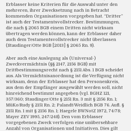
Erblasser keine Kriterien für die Auswahl unter den
mehreren, ihrer Zwecksetzung nach in Betracht
kommenden Organisationen vorgegeben hat. “Dritter”
ist auch der Testamentsvollstrecker. Bestimmungen,
die nach § 2065 BGB einem Dritten nicht wirksam
übertragen werden können, kann der Erblasser daher
auch dem Testamentsvollstrecker nicht überlassen
(Staudinger/Otte BGB [2013] § 2065 Rn. 9).
Aber auch eine Auslegung als (Universal-)
Zweckvermächtnis (§§ 2147, 2156 BGB) mit
Drittbestimmungsrecht nach § 2151 Abs. 1 BGB scheidet
aus. Als Vermächtnisanordnung ist die Verfügung nicht
wirksam, denn der Erblasser hat den Personenkreis,
aus dem der Empfänger ausgewählt werden soll, nicht
hinreichend bestimmt angegeben (vgl. BGHZ 121,
357/360; Staudinger/Otte § 2151 Rn. 3 mit § 2156 Rn. 1;
MüKo/Rudy § 2151 Rn. 2; Palandt/Weidlich BGB 76. Aufl. §
2151 Rn. 1 mit § 2156 Rn. 1; Haegele BWNotZ 1972, 74/78;
Mayer ZEV 1995, 247/248). Den vom Erblasser
vorgegebenen Zweck verfolgen eine unübersehbare
Anzahl von Organisationen und Initiativen. Dies gilt