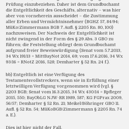
Prüfung einzubeziehen. Daher ist dem Grundbuchamt
die Entgeltlichkeit des Geschäfts, alternativ – was hier
aber von vorneherein ausscheidet – die Zustimmung
aller Erben und Vermächtnisnehmer (BGHZ 57, 84/94;
MüKo/Zimmermann BGB 7. Aufl. § 2205 Rn. 80, 100)
nachzuweisen. Der Nachweis der Entgeltlichkeit ist
nicht zwingend in der Form des § 29 Abs. 3 GBO zu
führen; die Feststellung obliegt dem Grundbuchamt
aufgrund freier Beweiswürdigung (Senat vom 5.7.2013,
34 Wx 191/13 = MittBayNot 2014, 69; vom 17.6.2016, 34 Wx
93/16 = RNotZ 2016, 528; Demharter § 52 Rn. 24 f.).
bb) Entgeltlich ist eine Verfügung des
Testamentsvollstreckers, wenn sie in Erfüllung einer
letztwilligen Verfügung vorgenommen wird (vgl. §
2203 BGB; Senat vom 16.3.2015, 34 Wx 430/14 = Rpfleger
2015, 550; BayObLG NJW-RR 1989, 587; KG FGPrax 2009,
56/57; Demharter § 52 Rn. 21; Meikel/Böhringer GBO 11.
Aufl. § 52 Rn. 54; MüKoBGB/Zimmermann § 2205 Rn. 74
a. E.).
Dies ist hier nicht der Fall.