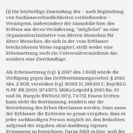
(1) Die letztwillige Zuwendung des – nach Begleichung
von Nachlassverbindlichkeiten verbleibenden –
Vermögens, insbesondere der Immobilie bzw. des
Erlöses aus deren Veräußerung, “möglichst” an eine
Organisation/Initiative von älteren Menschen für
ältere Menschen, die sich in der vom Erblasser
beschriebenen Weise engagiert, stellt weder eine
Erbeinsetzung noch ein Universalvermächtnis dar,
sondern eine Zweckauflage.
Als Erbeinsetzung (vgl. § 2087 Abs. 1 BGB) würde die
Verfügung gegen das Drittbestimmungsverbot, § 2065
Abs. 2 BGB, verstoßen (vgl. BGHZ 15, 199/201 f.; BayObLG
NJW-RR 2000, 1174/1175; MüKo/Leipold § 2065 Rn. 33
und 36; Haegele BWNotZ 1972, 74/75). Einem Dritten
kann nicht die Bestimmung, sondern nur die
Bezeichnung des Erben überlassen werden. Dazu muss
der Erblasser die Kriterien so genau vorgeben, dass es
jeder sachkundigen Person möglich ist, den Bedachten
aufgrund der Angaben ohne Ausübung eigenen
Ermessens zu bezeichnen. Daran fehlt es hier, weil der