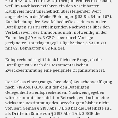
= FamRZ 2017, 147 m. w. N.). Dies gilt erst recht deshalb,
weil im Nachlassverfahren ein den vereinbarten
Kaufpreis nicht unerheblich übersteigender Wert
angesetzt wurde (Meikel/Böhringer § 52 Rn. 64 und 67).
Zur Behebung der Zweifel bedürfte es eines von der
Beteiligten zu 1 zu erbringenden Nachweises über den
Verkehrswert der Immobilie, nicht notwendig in der
Form des § 29 Abs. 3 GBO, aber durch Vorlage
geeigneter Unterlagen (vgl. Hügel/Zeiser § 52 Rn. 80
mit 82; Demharter § 52 Rn. 24).
Entsprechendes gilt hinsichtlich der Frage, ob die
Beteiligte zu 2 nach der testamentarischen
Zweckbestimmung eine geeignete Organisation ist.
Der Erlass einer (rangwahrenden) Zwischenverfügung
nach § 18 Abs. 1 GBO, mit der den Beteiligten
Gelegenheit zu entsprechendem Nachweis gegeben
würde, kommt aber nicht in Betracht, weil schon eine
wirksame Bestimmung des Berechtigten bisher nicht
vorliegt. Gemäß § 2193 Abs. 3 BGB hat die Beteiligte zu 1
als Dritte im Sinne von § 2193 Abs. 1 Alt. 2 BGB die