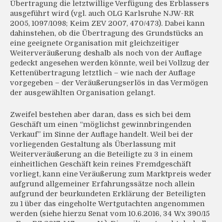
Übertragung die letztwillige Verfügung des Erblassers
ausgeführt wird (vgl. auch OLG Karlsruhe NJW-RR
2005, 1097/1098; Keim ZEV 2007, 470/473). Dabei kann
dahinstehen, ob die Übertragung des Grundstücks an
eine geeignete Organisation mit gleichzeitiger
Weiterveräußerung deshalb als noch von der Auflage
gedeckt angesehen werden könnte, weil bei Vollzug der
Kettenübertragung letztlich – wie nach der Auflage
vorgegeben – der Veräußerungserlös in das Vermögen
der ausgewählten Organisation gelangt.
Zweifel bestehen aber daran, dass es sich bei dem
Geschäft um einen “möglichst gewinnbringenden
Verkauf” im Sinne der Auflage handelt. Weil bei der
vorliegenden Gestaltung als Überlassung mit
Weiterveräußerung an die Beteiligte zu 3 in einem
einheitlichen Geschäft kein reines Fremdgeschäft
vorliegt, kann eine Veräußerung zum Marktpreis weder
aufgrund allgemeiner Erfahrungssätze noch allein
aufgrund der beurkundeten Erklärung der Beteiligten
zu 1 über das eingeholte Wertgutachten angenommen
werden (siehe hierzu Senat vom 10.6.2016, 34 Wx 390/15