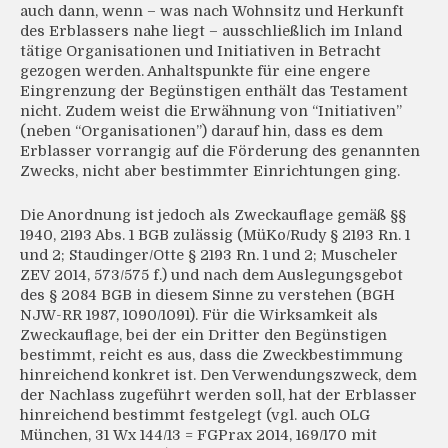
auch dann, wenn – was nach Wohnsitz und Herkunft
des Erblassers nahe liegt – ausschließlich im Inland
tätige Organisationen und Initiativen in Betracht
gezogen werden. Anhaltspunkte für eine engere
Eingrenzung der Begünstigen enthält das Testament
nicht. Zudem weist die Erwähnung von “Initiativen”
(neben “Organisationen”) darauf hin, dass es dem
Erblasser vorrangig auf die Förderung des genannten
Zwecks, nicht aber bestimmter Einrichtungen ging.
Die Anordnung ist jedoch als Zweckauflage gemäß §§
1940, 2193 Abs. 1 BGB zulässig (MüKo/Rudy § 2193 Rn. 1
und 2; Staudinger/Otte § 2193 Rn. 1 und 2; Muscheler
ZEV 2014, 573/575 f.) und nach dem Auslegungsgebot
des § 2084 BGB in diesem Sinne zu verstehen (BGH
NJW-RR 1987, 1090/1091). Für die Wirksamkeit als
Zweckauflage, bei der ein Dritter den Begünstigen
bestimmt, reicht es aus, dass die Zweckbestimmung
hinreichend konkret ist. Den Verwendungszweck, dem
der Nachlass zugeführt werden soll, hat der Erblasser
hinreichend bestimmt festgelegt (vgl. auch OLG
München, 31 Wx 144/13 = FGPrax 2014, 169/170 mit