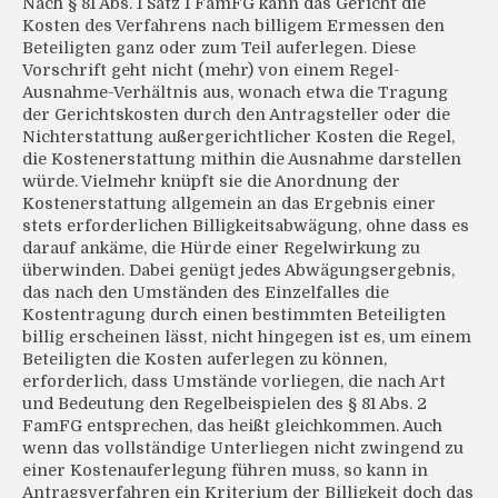
Nach § 81 Abs. 1 Satz 1 FamFG kann das Gericht die
Kosten des Verfahrens nach billigem Ermessen den
Beteiligten ganz oder zum Teil auferlegen. Diese
Vorschrift geht nicht (mehr) von einem Regel-
Ausnahme-Verhältnis aus, wonach etwa die Tragung
der Gerichtskosten durch den Antragsteller oder die
Nichterstattung außergerichtlicher Kosten die Regel,
die Kostenerstattung mithin die Ausnahme darstellen
würde. Vielmehr knüpft sie die Anordnung der
Kostenerstattung allgemein an das Ergebnis einer
stets erforderlichen Billigkeitsabwägung, ohne dass es
darauf ankäme, die Hürde einer Regelwirkung zu
überwinden. Dabei genügt jedes Abwägungsergebnis,
das nach den Umständen des Einzelfalles die
Kostentragung durch einen bestimmten Beteiligten
billig erscheinen lässt, nicht hingegen ist es, um einem
Beteiligten die Kosten auferlegen zu können,
erforderlich, dass Umstände vorliegen, die nach Art
und Bedeutung den Regelbeispielen des § 81 Abs. 2
FamFG entsprechen, das heißt gleichkommen. Auch
wenn das vollständige Unterliegen nicht zwingend zu
einer Kostenauferlegung führen muss, so kann in
Antragsverfahren ein Kriterium der Billigkeit doch das