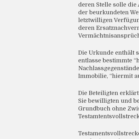
deren Stelle solle d
der beurkundeten Weis
letztwilligen Verfü
deren Ersatznachver
Vermächtnisansprüche 
Die Urkunde enthält s
entlasse bestimmte “
Nachlassgegenstände”
Immobilie, “hiermit a
Die Beteiligten erklä
Sie bewilligten und b
Grundbuch ohne Zwis
Testamtentsvollstrec
Testamentsvollstreck