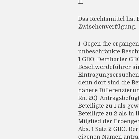
II.
Das Rechtsmittel hat 
Zwischenverfügung.
1. Gegen die ergangen
unbeschränkte Beschwer
1 GBO; Demharter GBO 2
Beschwerdeführer sind
Eintragungsersuchen
denn dort sind die B
nähere Differenzierun
Rn. 20). Antragsbefu
Beteiligte zu 1 als g
Beteiligte zu 2 als in
Mitglied der Erbengem
Abs. 1 Satz 2 GBO. De
eigenen Namen antrags