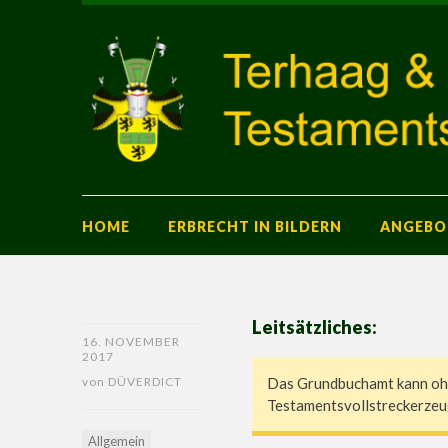
HOME
ERBRECHT IN BILDERN
ANGEBO
Leitsätzliches:
16. NOVEMBER
2017
von
DÜVERDICT
Das Grundbuchamt kann ohn
Testamentsvollstreckerzeu
Allgemein