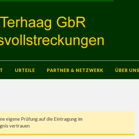
T
URTEILE
PARTNER & NETZWERK
ÜBER UN
e eigene Prüfung auf die Eintragung im
gnis vertrauen