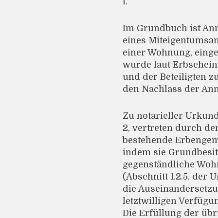
I.
Im Grundbuch ist Ann
eines Miteigentumsan
einer Wohnung, einget
wurde laut Erbschein 
und der Beteiligten z
den Nachlass der Anna
Zu notarieller Urkund
2, vertreten durch de
bestehende Erbengeme
indem sie Grundbesit
gegenständliche Wohn
(Abschnitt 1.2.5. der 
die Auseinandersetzun
letztwilligen Verfüg
Die Erfüllung der üb