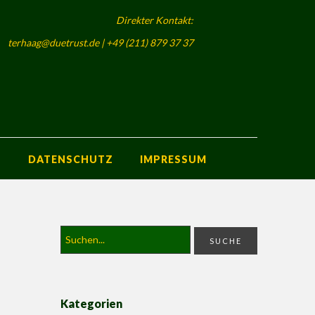
Direkter Kontakt:
terhaag@duetrust.de | +49 (211) 879 37 37
S
DATENSCHUTZ
IMPRESSUM
Kategorien