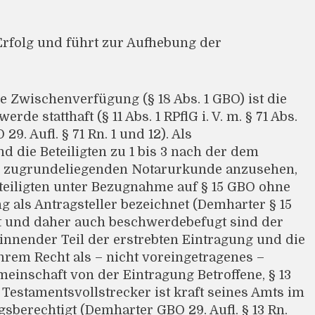
Erfolg und führt zur Aufhebung der
e Zwischenverfügung (§ 18 Abs. 1 GBO) ist die
de statthaft (§ 11 Abs. 1 RPflG i. V. m. § 71 Abs.
9. Aufl. § 71 Rn. 1 und 12). Als
 die Beteiligten zu 1 bis 3 nach der dem
 zugrundeliegenden Notarurkunde anzusehen,
eteiligten unter Bezugnahme auf § 15 GBO ohne
g als Antragsteller bezeichnet (Demharter § 15
gt und daher auch beschwerdebefugt sind der
ewinnender Teil der erstrebten Eintragung und die
 ihrem Recht als – nicht voreingetragenes –
einschaft von der Eintragung Betroffene, § 13
r Testamentsvollstrecker ist kraft seines Amts im
berechtigt (Demharter GBO 29. Aufl. § 13 Rn.