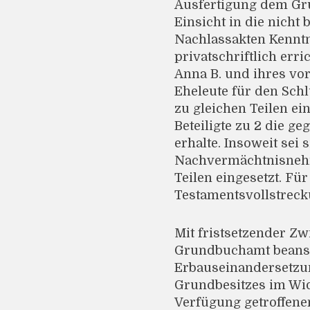
Ausfertigung dem Gru
Einsicht in die nicht
Nachlassakten Kenntn
privatschriftlich err
Anna B. und ihres vo
Eheleute für den Schlu
zu gleichen Teilen ei
Beteiligte zu 2 die 
erhalte. Insoweit sei
Nachvermächtnisneh
Teilen eingesetzt. Fü
Testamentsvollstreck
Mit fristsetzender Z
Grundbuchamt beansta
Erbauseinandersetzun
Grundbesitzes im Wide
Verfügung getroffene