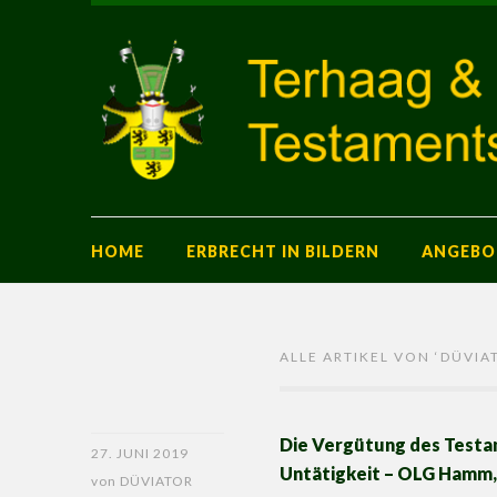
HOME
ERBRECHT IN BILDERN
ANGEBO
ALLE ARTIKEL VON ‘
DÜVIA
Die Vergütung des Testam
27. JUNI 2019
Untätigkeit – OLG Hamm, 
von
DÜVIATOR