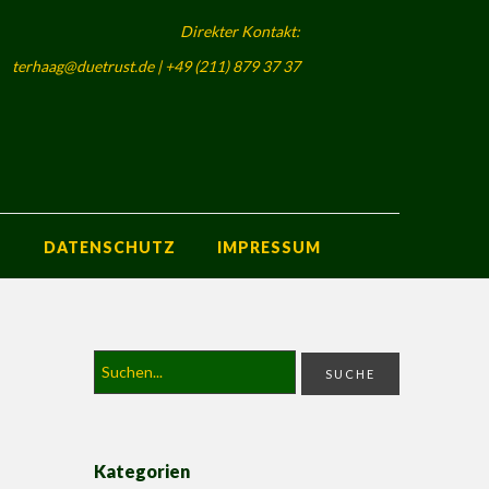
Direkter Kontakt:
terhaag@duetrust.de | +49 (211) 879 37 37
S
DATENSCHUTZ
IMPRESSUM
Kategorien