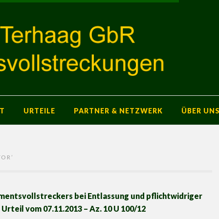
T
URTEILE
PARTNER & NETZWERK
ÜBER UN
TOR
’
entsvollstreckers bei Entlassung und pflichtwidriger
Urteil vom 07.11.2013 – Az. 10 U 100/12