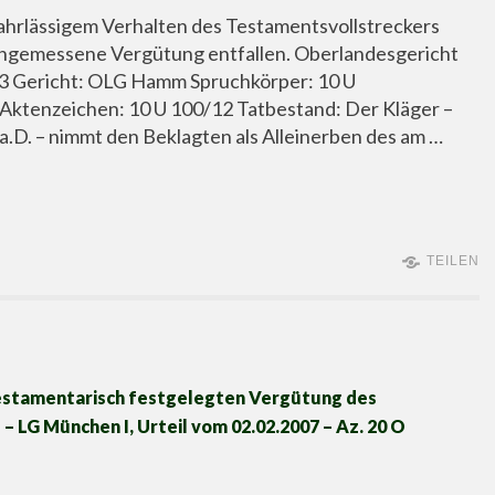
 fahrlässigem Verhalten des Testamentsvollstreckers
angemessene Vergütung entfallen. Oberlandesgericht
 Gericht: OLG Hamm Spruchkörper: 10 U
 Aktenzeichen: 10 U 100/12 Tatbestand: Der Kläger –
.D. – nimmt den Beklagten als Alleinerben des am …
TEILEN
testamentarisch festgelegten Vergütung des
 LG München I, Urteil vom 02.02.2007 – Az. 20 O