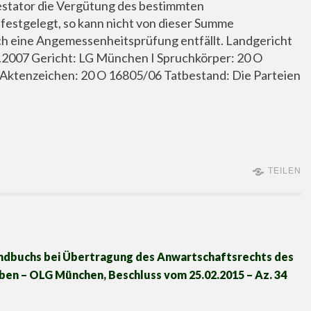
Testator die Vergütung des bestimmten
festgelegt, so kann nicht von dieser Summe
 eine Angemessenheitsprüfung entfällt. Landgericht
2007 Gericht: LG München I Spruchkörper: 20 O
l Aktenzeichen: 20 O 16805/06 Tatbestand: Die Parteien
TEILEN
undbuchs bei Übertragung des Anwartschaftsrechts des
en – OLG München, Beschluss vom 25.02.2015 – Az. 34