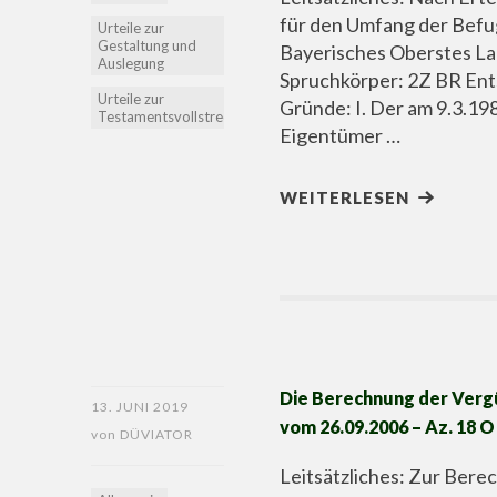
für den Umfang der Befu
Urteile zur
Gestaltung und
Bayerisches Oberstes L
Auslegung
Spruchkörper: 2Z BR Ent
Urteile zur
Gründe: I. Der am 9.3.198
Testamentsvollstreckung
Eigentümer …
WEITERLESEN
Die Berechnung der Vergü
13. JUNI 2019
vom 26.09.2006 – Az. 18 O
von
DÜVIATOR
Leitsätzliches: Zur Ber