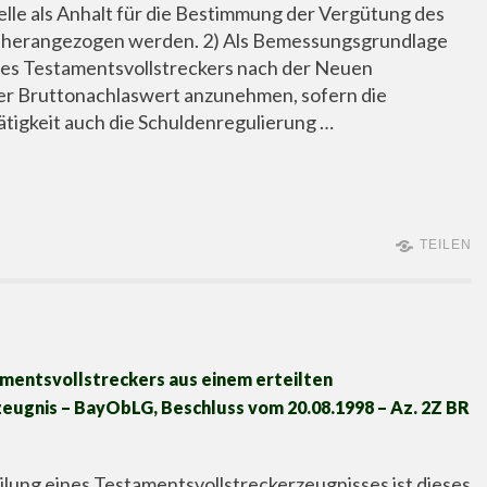
lle als Anhalt für die Bestimmung der Vergütung des
s herangezogen werden. 2) Als Bemessungsgrundlage
des Testamentsvollstreckers nach der Neuen
der Bruttonachlaswert anzunehmen, sofern die
tigkeit auch die Schuldenregulierung …
TEILEN
mentsvollstreckers aus einem erteilten
ugnis – BayObLG, Beschluss vom 20.08.1998 – Az. 2Z BR
eilung eines Testamentsvollstreckerzeugnisses ist dieses