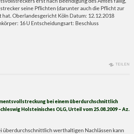
vollstreckers erst nach Beendigung des Amtes fällig,
trecker seine Pflichten (darunter auch die Pflicht zur
t hat. Oberlandesgericht Köln Datum: 12.12.2018
hkörper: 16 U Entscheidungsart: Beschluss
TEILEN
mentsvollstreckung bei einem überdurchschnittlich
chleswig Holsteinisches OLG, Urteil vom 25.08.2009 – Az.
bei überdurchschnittlich werthaltigen Nachlässen kann