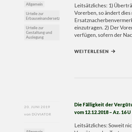
Allgemein
Leitsätzliches: 1) Übert
Vorerben, so ändert dies
Urteile zur
Erbauseinandersetzung
Ersatznacherbenvermerk 
einzutragen. 2) Der Vor
Urteile zur
Gestaltung und
verfügen, sofern der Na
Auslegung
WEITERLESEN
Die Fälligkeit der Vergü
20. JUNI 2019
vom 12.12.2018 – Az. 16 U
von
DÜVIATOR
Leitsätzliches: Soweit ni
Allgemein