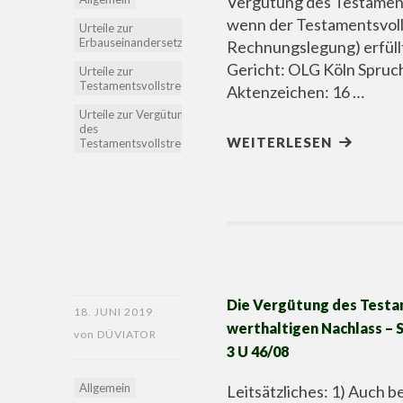
Vergütung des Testaments
wenn der Testamentsvolls
Urteile zur
Erbauseinandersetzung
Rechnungslegung) erfüll
Gericht: OLG Köln Spruc
Urteile zur
Testamentsvollstreckung
Aktenzeichen: 16 …
Urteile zur Vergütung
des
WEITERLESEN
Testamentsvollstreckers
Die Vergütung des Testa
18. JUNI 2019
werthaltigen Nachlass – S
von
DÜVIATOR
3 U 46/08
Allgemein
Leitsätzliches: 1) Auch 