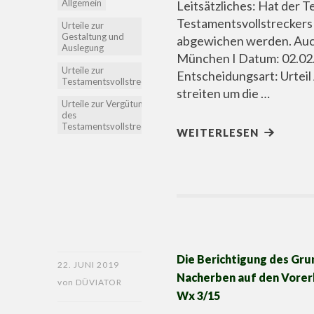
Allgemein
Leitsätzliches: Hat der 
Testamentsvollstreckers 
Urteile zur
Gestaltung und
abgewichen werden. Auch
Auslegung
München I Datum: 02.02.
Urteile zur
Entscheidungsart: Urtei
Testamentsvollstreckung
streiten um die …
Urteile zur Vergütung
des
Testamentsvollstreckers
WEITERLESEN
Die Berichtigung des Gr
22. JUNI 2019
Nacherben auf den Vorerb
von
DÜVIATOR
Wx 3/15