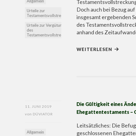
Allgemein
Testamentsvollstreckung
Doch auch bei Bezug auf 
Urteile zur
Testamentsvollstreckung
insgesamt ergebenden S
des Testamentsvollstreck
Urteile zur Vergütung
des
anhand des Zeitaufwande
Testamentsvollstreckers
WEITERLESEN
Die Gültigkeit eines Änd
11. JUNI 2019
Ehegattentestaments – O
von
DÜVIATOR
Leitsätzliches: Die Befu
Allgemein
geschlossenen Ehegatte