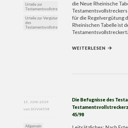
die Neue Rheinische Tabe
Urteile zur
Testamentsvollstreckung
Testamentsvollstrecker
für die Regelvergütung 
Urteile zur Vergütung
des
Rheinischen Tabelle ist 
Testamentsvollstreckers
Testamentsvollstreckertä
WEITERLESEN
Die Befugnisse des Testa
15. JUNI 2019
Testamentsvollstreckerze
von
DÜVIATOR
45/98
Allgemein
Leitsätzliches: Nach Ert