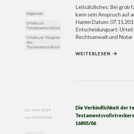
Leitsätzliches: Bei grob
Allgemein
kann sein Anspruch auf 
Hamm Datum: 07.11.2013
Urteile zur
Testamentsvollstreckung
Entscheidungsart: Urteil
Rechtsanwalt und Notar a
Urteile zur Vergütung
des
Testamentsvollstreckers
WEITERLESEN
Die Verbindlichkeit der 
25. JUNI 2019
Testamentsvollstreckers –
von
DÜVIATOR
16805/06