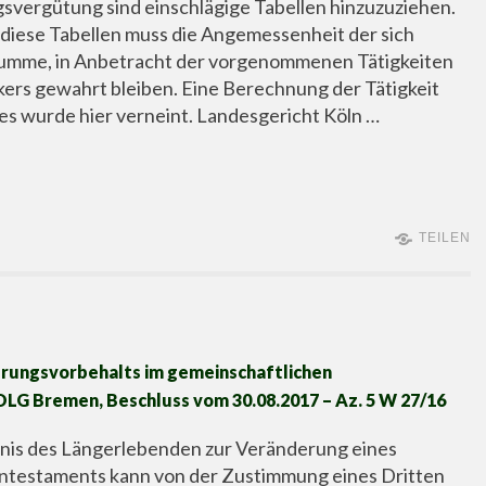
svergütung sind einschlägige Tabellen hinzuzuziehen.
diese Tabellen muss die Angemessenheit der sich
umme, in Anbetracht der vorgenommenen Tätigkeiten
ers gewahrt bleiben. Eine Berechnung der Tätigkeit
s wurde hier verneint. Landesgericht Köln …
TEILEN
erungsvorbehalts im gemeinschaftlichen
LG Bremen, Beschluss vom 30.08.2017 – Az. 5 W 27/16
gnis des Längerlebenden zur Veränderung eines
ntestaments kann von der Zustimmung eines Dritten